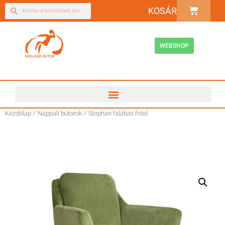
KOSÁR
WEBSHOP
Kezdőlap
/
Nappali bútorok
/ Stephan falábas fotel