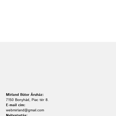
Mirland Bútor Áruház:
7150 Bonyhád, Piac tér 8.
E-mail cím:
webmirland@gmail.com
Nyitvatartás: