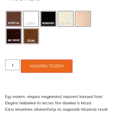
KOSÁRBA TESZEM
Egy modern, elegáns megjelenésű népszerű könnyed fotel.
Elegáns falábakkal és kecses fém lábakkal is készül.
Extra kényelmes üléskomfortja és magasabb hátpárnái teszik