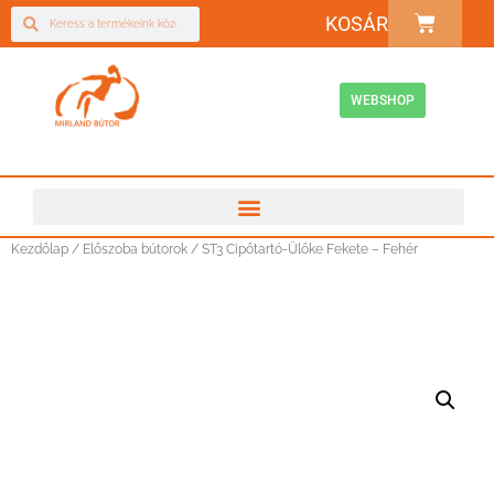
KOSÁR
WEBSHOP
Kezdőlap
/
Előszoba bútorok
/ ST3 Cipőtartó-Ülőke Fekete – Fehér