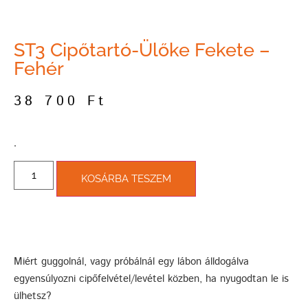
ST3 Cipőtartó-Ülőke Fekete –
Fehér
38 700
Ft
­.
KOSÁRBA TESZEM
Miért guggolnál, vagy próbálnál egy lábon álldogálva
egyensúlyozni cipőfelvétel/levétel közben, ha nyugodtan le is
ülhetsz?