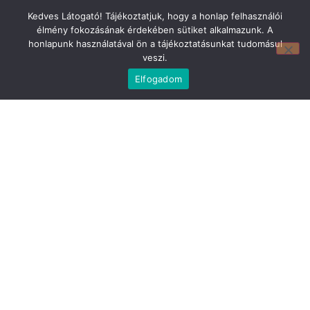
Kedves Látogató! Tájékoztatjuk, hogy a honlap felhasználói
élmény fokozásának érdekében sütiket alkalmazunk. A
honlapunk használatával ön a tájékoztatásunkat tudomásul
veszi.
Mirland Lakberendezési Áruház:
7100 Szekszárd, Fáy András u. 29
Elfogadom
E-mail cím:
webmirland@gmail.com
Nyitvatartás:
H-P 9-17:30 Sz: 9-12
Telefonszám:
06 74/510-686