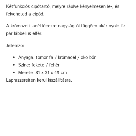
Kétfunkciós cipőtartó, melyre ráülve kényelmesen le-, és
felveheted a cipőd.
A krómozott acél lécekre nagyságtól függően akár nyolc-tíz
pár lábbeli is elfér.
Jellemzői:
Anyaga: tömör fa / krómacél / öko bőr
Színe: fekete / fehér
Mérete: 81 x 31 x 49 cm
Lapraszerelten kerül kiszállításra.