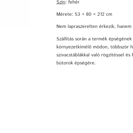
Szín
: fehér
Mérete: 53 × 80 × 212 cm
Nem lapraszerelten érkezik, hanem 
Szállítás során a termék épségéne
környezetkímélő módon, többször h
szivacstáblákkal való rögzítéssel és
bútorok épségére.