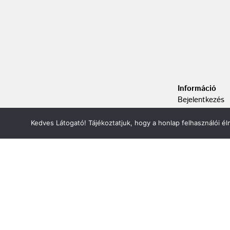
Információ
Bejelentkezés
Kapcsolat
Adatvédelem
Kedves Látogató! Tájékoztatjuk, hogy a honlap felhasználói 
ÁSZF
Oldaltérkép