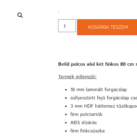
­.
KOSÁRBA TESZEM
Belül polcos alul két fiókos 80 cm
Termék jellemzői:
18 mm laminált forgácslap
süllyesztett fejű forgácslap csa
3 mm HDF hátlemez tűzőkapoc
fém polctartók
ABS élzárás
fém fiókcsúszka