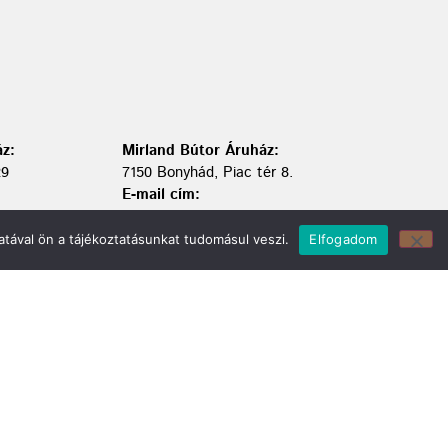
z:
Mirland Bútor Áruház:
29
7150 Bonyhád, Piac tér 8.
E-mail cím:
webmirland@gmail.com
Nyitvatartás:
tával ön a tájékoztatásunkat tudomásul veszi.
Elfogadom
H-CS 9-17 P 8-17 Sz: 9-12 Ebédszünet: 12-13
Telefonszám:
06 74/451-928