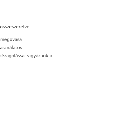
összeszerelve.
k megóvása
asználatos
 hézagolással vigyázunk a