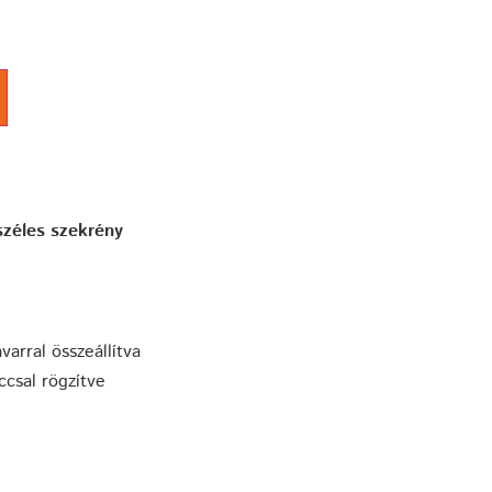
 széles szekrény
varral összeállítva
csal rögzítve