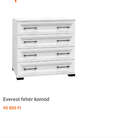
Everest fehér komód
90 800
Ft