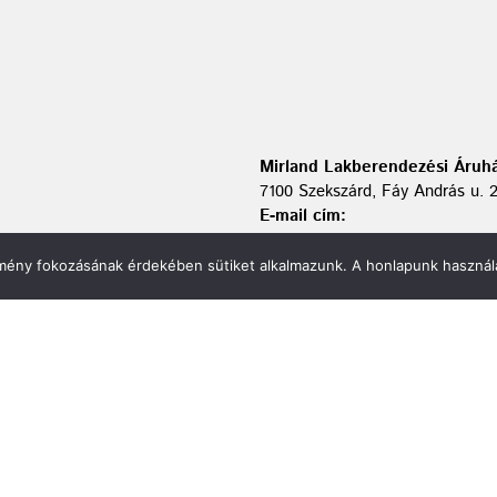
Mirland Lakberendezési Áruhá
7100 Szekszárd, Fáy András u. 
E-mail cím:
webmirland@gmail.com
Nyitvatartás:
élmény fokozásának érdekében sütiket alkalmazunk. A honlapunk használa
H-P 9-17:30 Sz: 9-12
Telefonszám:
06 74/510-686