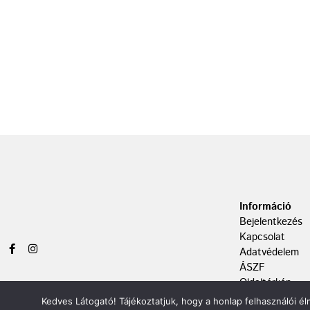
Információ
Bejelentkezés
Kapcsolat
Adatvédelem
ÁSZF
Oldaltérkép
Kedves Látogató! Tájékoztatjuk, hogy a honlap felhasználói 