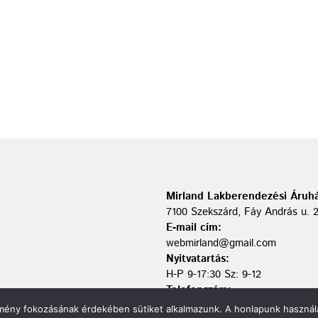
Mirland Lakberendezési Áruhá
7100 Szekszárd, Fáy András u. 
E-mail cím:
webmirland@gmail.com
Nyitvatartás:
H-P 9-17:30 Sz: 9-12
Telefonszám:
06 74/510-686
élmény fokozásának érdekében sütiket alkalmazunk. A honlapunk használa