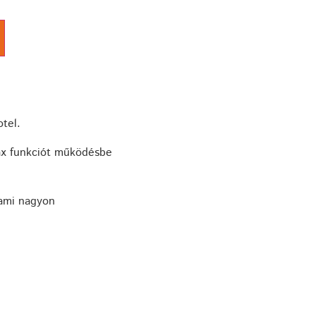
tel.
lax funkciót működésbe
ami nagyon