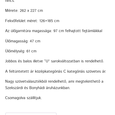
nincs.
Mérete: 262 x 227 cm
Fekvőfelület méret: 126×185 cm
Az ülőgarnitúra magassága: 97 cm felhajtott fejtámlákkal
Ülőmagasság: 47 cm
Ülőmélység: 61 cm
Jobbos és balos illetve “U” sarokváltozatban is rendelhető.
A feltüntetett ár középkategóriás C kategóriás szövetes ár.
Nagy szövetválasztékból rendelhető, ami megtekinthető a
Szekszárdi és Bonyhádi áruházunkban.
Csomagolva szállítjuk.