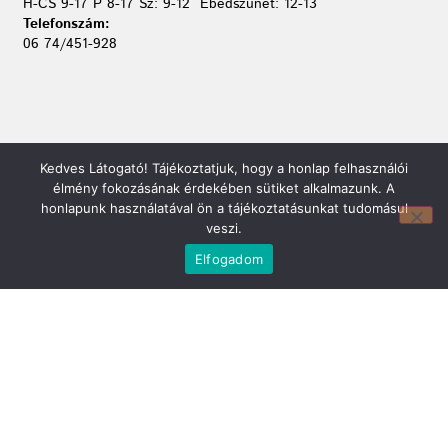
H-CS 9-17 P 8-17 Sz: 9-12 Ebédszünet: 12-13
Telefonszám:
06 74/451-928
Kedves Látogató! Tájékoztatjuk, hogy a honlap felhasználói
élmény fokozásának érdekében sütiket alkalmazunk. A
honlapunk használatával ön a tájékoztatásunkat tudomásul
veszi.
Elfogadom