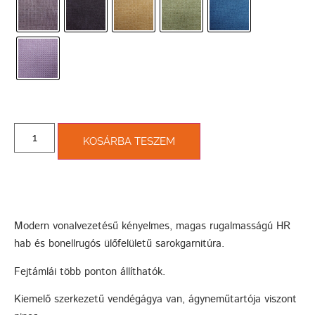
KOSÁRBA TESZEM
Modern vonalvezetésű kényelmes, magas rugalmasságú HR
hab és bonellrugós ülőfelületű sarokgarnitúra.
Fejtámlái több ponton állíthatók.
Kiemelő szerkezetű vendégágya van, ágyneműtartója viszont