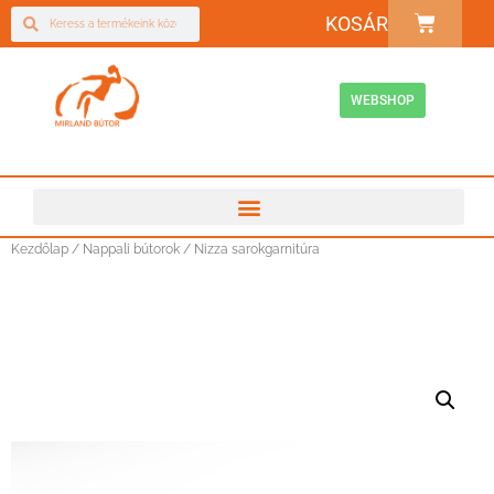
KOSÁR
WEBSHOP
Kezdőlap
/
Nappali bútorok
/ Nizza sarokgarnitúra