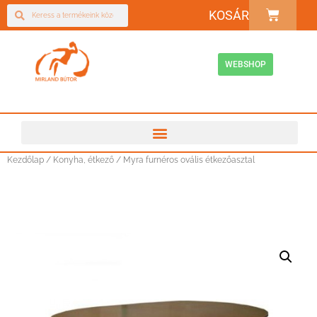
KOSÁR
WEBSHOP
Kezdőlap
/
Konyha, étkező
/ Myra furnéros ovális étkezőasztal