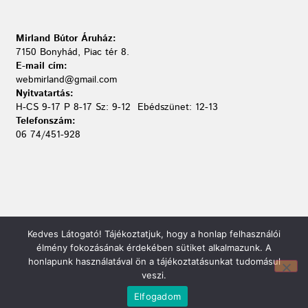
Mirland Bútor Áruház:
7150 Bonyhád, Piac tér 8.
E-mail cím:
webmirland@gmail.com
Nyitvatartás:
H-CS 9-17 P 8-17 Sz: 9-12 Ebédszünet: 12-13
Telefonszám:
06 74/451-928
Kedves Látogató! Tájékoztatjuk, hogy a honlap felhasználói
élmény fokozásának érdekében sütiket alkalmazunk. A
honlapunk használatával ön a tájékoztatásunkat tudomásul
veszi.
Elfogadom