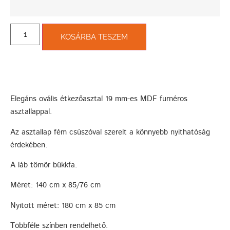
KOSÁRBA TESZEM
Elegáns ovális étkezőasztal 19 mm-es MDF furnéros
asztallappal.
Az asztallap fém csúszóval szerelt a könnyebb nyithatóság
érdekében.
A láb tömör bükkfa.
Méret: 140 cm x 85/76 cm
Nyitott méret: 180 cm x 85 cm
Többféle színben rendelhető.