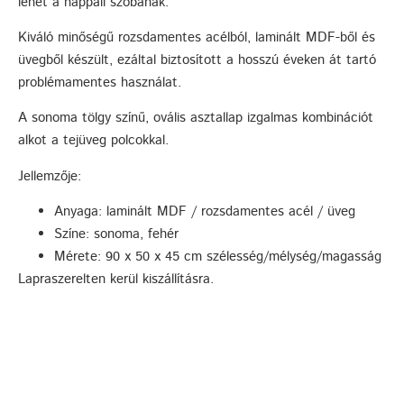
lehet a nappali szobának.
Kiváló minőségű rozsdamentes acélból, laminált MDF-ből és
üvegből készült, ezáltal biztosított a hosszú éveken át tartó
problémamentes használat.
A sonoma tölgy színű, ovális asztallap izgalmas kombinációt
alkot a tejüveg polcokkal.
Jellemzője:
Anyaga: laminált MDF / rozsdamentes acél / üveg
Színe: sonoma, fehér
Mérete: 90 x 50 x 45 cm szélesség/mélység/magasság
Lapraszerelten kerül kiszállításra.