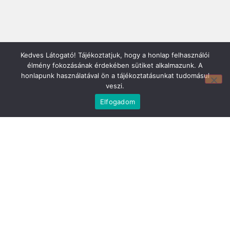
Kedves Látogató! Tájékoztatjuk, hogy a honlap felhasználói
élmény fokozásának érdekében sütiket alkalmazunk. A
honlapunk használatával ön a tájékoztatásunkat tudomásul
veszi.
Mirland Lakberendezési Áruház:
Elfogadom
7100 Szekszárd, Fáy András u. 29
E-mail cím:
webmirland@gmail.com
Nyitvatartás:
H-P 9-17:30 Sz: 9-12
Telefonszám:
06 74/510-686