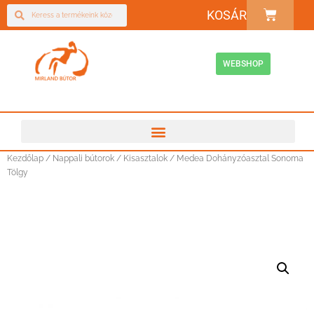
KOSÁR
WEBSHOP
Kezdőlap
/
Nappali bútorok
/
Kisasztalok
/ Medea Dohányzóasztal Sonoma
Tölgy