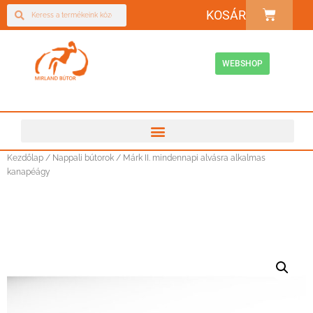
KOSÁR
WEBSHOP
Kezdőlap
/
Nappali bútorok
/ Márk II. mindennapi alvásra alkalmas
kanapéágy