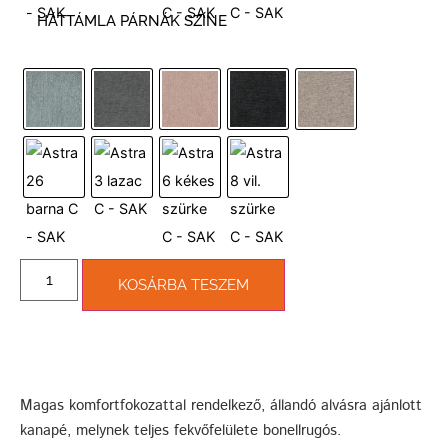
HÁTTÁMLA PÁRNÁK SZÍNE
KOSÁRBA TESZEM
Magas komfortfokozattal rendelkező, állandó alvásra ajánlott
kanapé, melynek teljes fekvőfelülete bonellrugós.