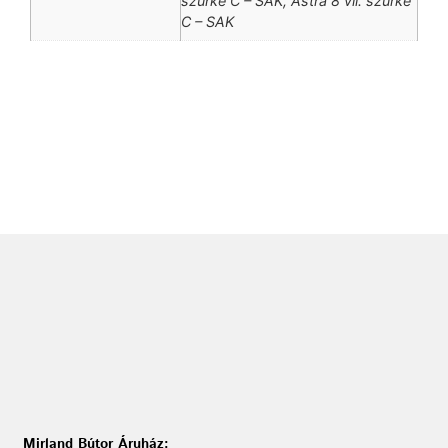
szürke C – SAK, Astra 8 vil. szürke
C – SAK
Mirland Bútor Áruház: