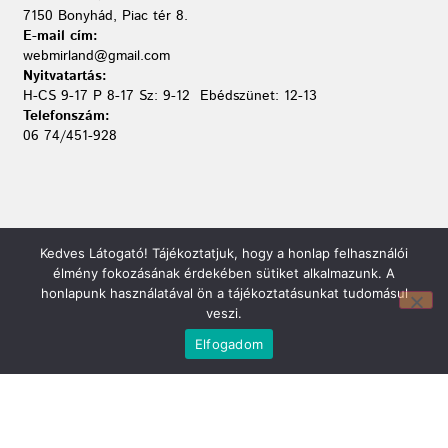
7150 Bonyhád, Piac tér 8.
E-mail cím:
webmirland@gmail.com
Nyitvatartás:
H-CS 9-17 P 8-17 Sz: 9-12 Ebédszünet: 12-13
Telefonszám:
06 74/451-928
Kedves Látogató! Tájékoztatjuk, hogy a honlap felhasználói
élmény fokozásának érdekében sütiket alkalmazunk. A
honlapunk használatával ön a tájékoztatásunkat tudomásul
veszi.
Elfogadom