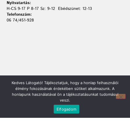
Nyitvatartás:
H-CS 9-17 P 8-17 Sz: 9-12 Ebédszünet: 12-13
Telefonszám:
06 74/451-928
Kedves Látogató! Tájékoztatjuk, hogy a honlap felhasználói
Mirland Lakberendezési Áruház:
élmény fokozásának érdekében sütiket alkalmazunk. A
7100 Szekszárd, Fáy András u. 29
honlapunk használatával ön a tájékoztatásunkat tudomásul
E-mail cím:
veszi.
webmirland@gmail.com
Elfogadom
Nyitvatartás:
H-P 9-17:30 Sz: 9-12
Telefonszám:
06 74/510-686