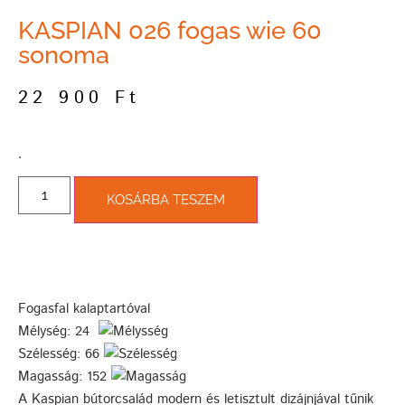
KASPIAN 026 fogas wie 60
sonoma
22 900
Ft
­.
KOSÁRBA TESZEM
Fogasfal kalaptartóval
Mélység: 24
Szélesség: 66
Magasság: 152
A Kaspian bútorcsalád modern és letisztult dizájnjával tűnik