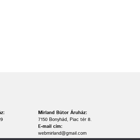
z:
Mirland Bútor Áruház:
29
7150 Bonyhád, Piac tér 8.
E-mail cím:
webmirland@gmail.com