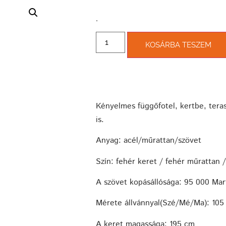
­.
KOSÁRBA TESZEM
Kényelmes függőfotel, kertbe, teras
is.
Anyag: acél/műrattan/szövet
Szín: fehér keret / fehér műrattan 
A szövet kopásállósága: 95 000 Mar
Mérete állvánnyal(Szé/Mé/Ma): 105 
A keret magassága: 195 cm