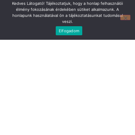
Kedves Látogató! Tájékoztatjuk, hogy a honlap felhasználói
élmény fokozásának érdekében sütiket alkalmazunk. A
honlapunk használatával ön a tájékoztatásunkat tudomásul
veszi.
Elfogadom
Mirland Lakberendezési Áruház:
7100 Szekszárd, Fáy András u. 29
E-mail cím:
webmirland@gmail.com
Nyitvatartás:
H-P 9-17:30 Sz: 9-12
Telefonszám:
06 74/510-686