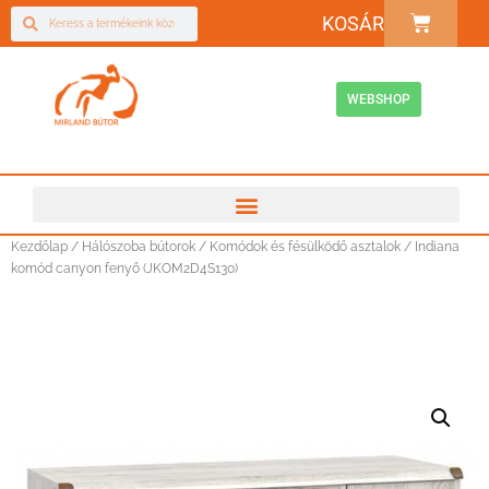
KOSÁR
WEBSHOP
Kezdőlap
/
Hálószoba bútorok
/
Komódok és fésülködő asztalok
/ Indiana
komód canyon fenyő (JKOM2D4S130)