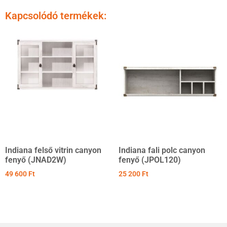
Kapcsolódó termékek:
Indiana felső vitrin canyon
Indiana fali polc canyon
fenyő (JNAD2W)
fenyő (JPOL120)
49 600
Ft
25 200
Ft