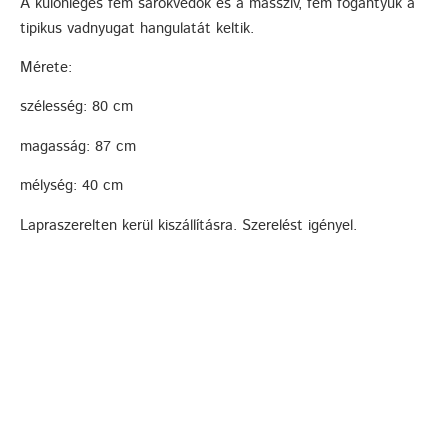
A különleges fém sarokvédők és a masszív, fém fogantyúk a
tipikus vadnyugat hangulatát keltik.
Mérete:
szélesség: 80 cm
magasság: 87 cm
mélység: 40 cm
Lapraszerelten kerül kiszállításra. Szerelést igényel.