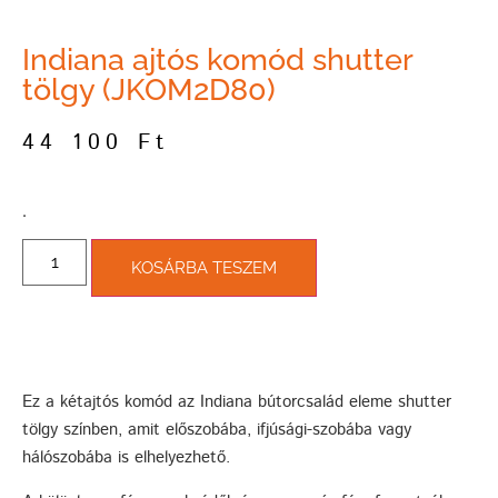
Indiana ajtós komód shutter
tölgy (JKOM2D80)
44 100
Ft
­.
KOSÁRBA TESZEM
Ez a kétajtós komód az Indiana bútorcsalád eleme shutter
tölgy színben, amit előszobába, ifjúsági-szobába vagy
hálószobába is elhelyezhető.