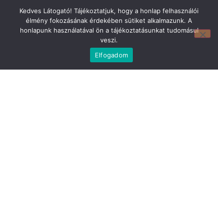
Kedves Látogató! Tájékoztatjuk, hogy a honlap felhasználói
élmény fokozásának érdekében sütiket alkalmazunk. A
honlapunk használatával ön a tájékoztatásunkat tudomásul
veszi.
Mirland Lakberendezési Áruház:
7100 Szekszárd, Fáy András u. 29
Elfogadom
E-mail cím:
webmirland@gmail.com
Nyitvatartás:
H-P 9-17:30 Sz: 9-12
Telefonszám:
06 74/510-686