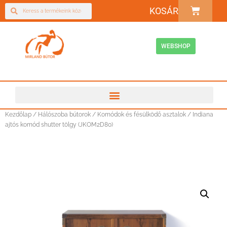
KOSÁR
WEBSHOP
Kezdőlap
/
Hálószoba bútorok
/
Komódok és fésülködő asztalok
/ Indiana
ajtós komód shutter tölgy (JKOM2D80)