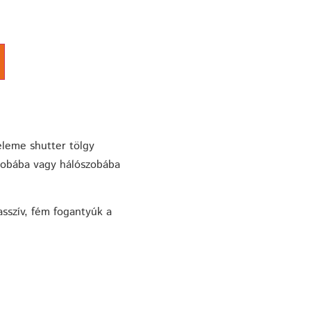
eleme shutter tölgy
szobába vagy hálószobába
sszív, fém fogantyúk a