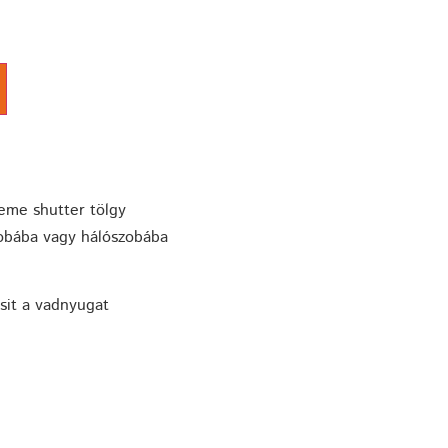
leme shutter tölgy
zobába vagy hálószobába
sit a vadnyugat