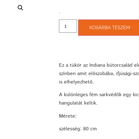
­.
KOSÁRBA TESZEM
Ez a tükör az Indiana bútorcsalád e
színben amit előszobába, ifjúsági-s
is elhelyezhető.
A különleges fém sarkvédők egy kic
hangulatát keltik.
Mérete:
szélesség: 80 cm