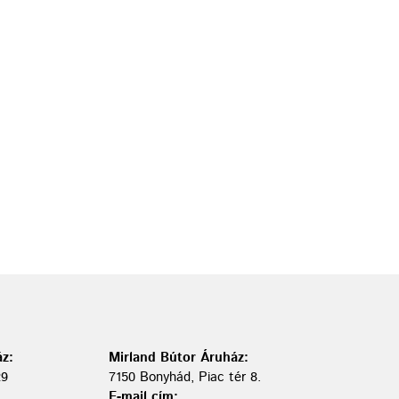
z:
Mirland Bútor Áruház:
29
7150 Bonyhád, Piac tér 8.
E-mail cím: