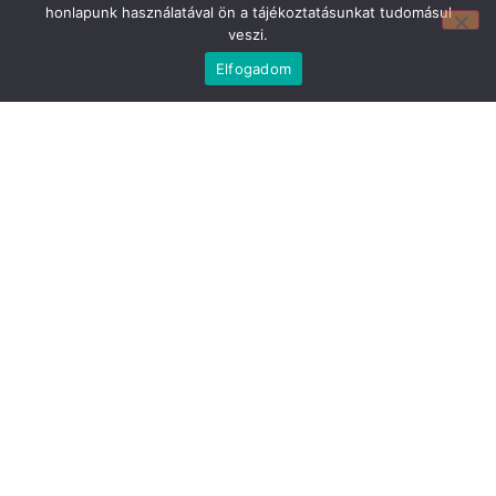
honlapunk használatával ön a tájékoztatásunkat tudomásul
Mirland Lakberendezési Áruház:
veszi.
7100 Szekszárd, Fáy András u. 29
E-mail cím:
Elfogadom
webmirland@gmail.com
Nyitvatartás:
H-P 9-17:30 Sz: 9-12
Telefonszám:
06 74/510-686
Információ
Bejelentkezés