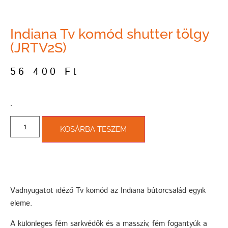
Indiana Tv komód shutter tölgy
(JRTV2S)
56 400
Ft
­.
KOSÁRBA TESZEM
Vadnyugatot idéző Tv komód az Indiana bútorcsalád egyik
eleme.
A különleges fém sarkvédők és a masszív, fém fogantyúk a