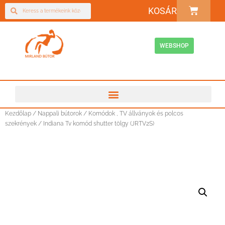
KOSÁR
WEBSHOP
Kezdőlap
/
Nappali bútorok
/
Komódok , TV állványok és polcos
szekrények
/ Indiana Tv komód shutter tölgy (JRTV2S)