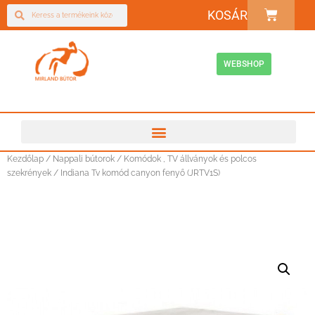
KOSÁR
WEBSHOP
Kezdőlap
/
Nappali bútorok
/
Komódok , TV állványok és polcos
szekrények
/ Indiana Tv komód canyon fenyő (JRTV1S)