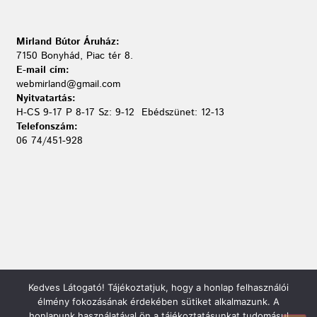
Mirland Bútor Áruház:
7150 Bonyhád, Piac tér 8.
E-mail cím:
webmirland@gmail.com
Nyitvatartás:
H-CS 9-17 P 8-17 Sz: 9-12 Ebédszünet: 12-13
Telefonszám:
06 74/451-928
Kedves Látogató! Tájékoztatjuk, hogy a honlap felhasználói
élmény fokozásának érdekében sütiket alkalmazunk. A
honlapunk használatával ön a tájékoztatásunkat tudomásul