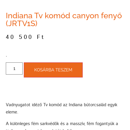
Indiana Tv komód canyon fenyő
(JRTV1S)
40 500
Ft
­.
KOSÁRBA TESZEM
Vadnyugatot idéző Tv komód az Indiana bútorcsalád egyik
eleme.
A különleges fém sarkvédők és a masszív, fém fogantyúk a