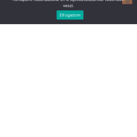
Mirland Lakberendezési Áruház:
veszi.
7100 Szekszárd, Fáy András u. 29
E-mail cím:
Elfogadom
webmirland@gmail.com
Nyitvatartás:
H-P 9-17:30 Sz: 9-12
Telefonszám:
06 74/510-686
Információ
Bejelentkezés
Kapcsolat