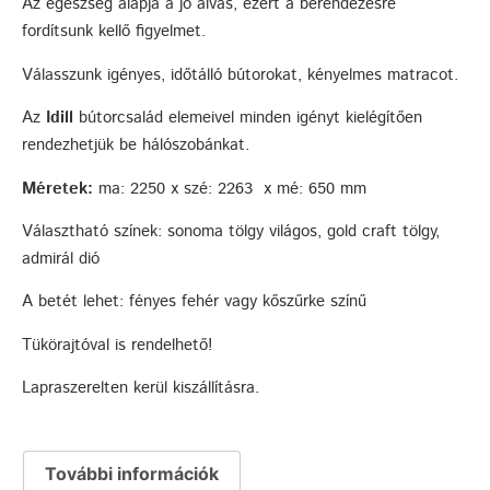
Az egészség alapja a jó alvás, ezért a berendezésre
fordítsunk kellő figyelmet.
Válasszunk igényes, időtálló bútorokat, kényelmes matracot.
Az
Idill
bútorcsalád elemeivel minden igényt kielégítően
rendezhetjük be hálószobánkat.
Méretek:
ma: 2250 x szé: 2263 x mé: 650 mm
Választható színek: sonoma tölgy világos, gold craft tölgy,
admirál dió
A betét lehet: fényes fehér vagy kőszűrke színű
Tükörajtóval is rendelhető!
Lapraszerelten kerül kiszállításra.
További információk