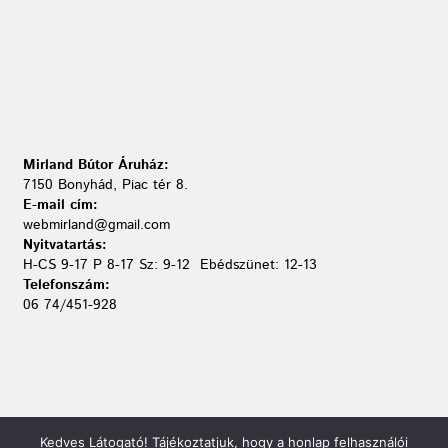
Mirland Bútor Áruház:
7150 Bonyhád, Piac tér 8.
E-mail cím:
webmirland@gmail.com
Nyitvatartás:
H-CS 9-17 P 8-17 Sz: 9-12 Ebédszünet: 12-13
Telefonszám:
06 74/451-928
Kedves Látogató! Tájékoztatjuk, hogy a honlap felhasználói