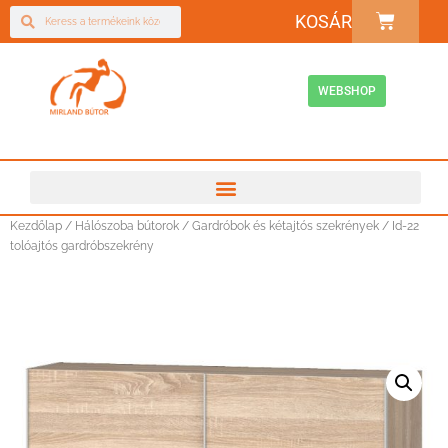
KOSÁR
WEBSHOP
Kezdőlap
/
Hálószoba bútorok
/
Gardróbok és kétajtós szekrények
/ Id-22
tolóajtós gardróbszekrény