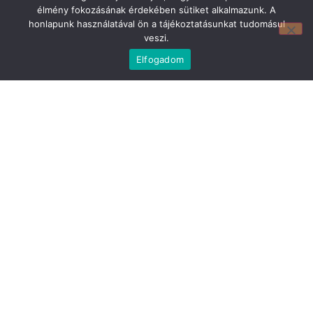
élmény fokozásának érdekében sütiket alkalmazunk. A
honlapunk használatával ön a tájékoztatásunkat tudomásul
veszi.
Elfogadom
Mirland Lakberendezési Áruház:
7100 Szekszárd, Fáy András u. 29
E-mail cím:
webmirland@gmail.com
Nyitvatartás:
H-P 9-17:30 Sz: 9-12
Telefonszám:
06 74/510-686