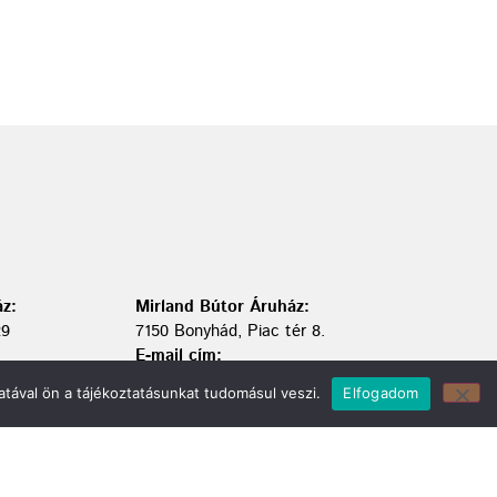
z:
Mirland Bútor Áruház:
29
7150 Bonyhád, Piac tér 8.
E-mail cím:
webmirland@gmail.com
tával ön a tájékoztatásunkat tudomásul veszi.
Elfogadom
Nyitvatartás:
H-CS 9-17 P 8-17 Sz: 9-12 Ebédszünet: 12-13
Telefonszám:
06 74/451-928