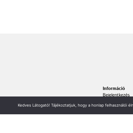
Információ
Bejelentkezés
Kapcsolat
Kedves Látogató! Tájékoztatjuk, hogy a honlap felhasználói 
Adatvédelem
ÁSZF
Oldaltérkép