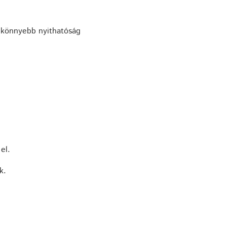
a könnyebb nyithatóság
el.
k.