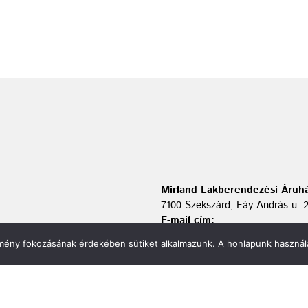
Mirland Lakberendezési Áruhá
7100 Szekszárd, Fáy András u. 
E-mail cím:
webmirland@gmail.com
élmény fokozásának érdekében sütiket alkalmazunk. A honlapunk használa
Nyitvatartás:
H-P 9-17:30 Sz: 9-12
Telefonszám:
06 74/510-686