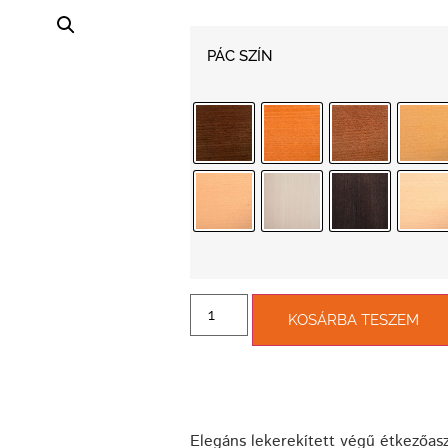
PÁC SZÍN
KOSÁRBA TESZEM
Elegáns lekerekített végű étkezőa