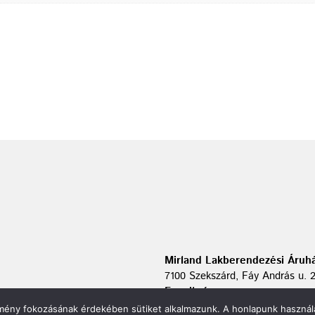
Mirland Lakberendezési Áruhá
7100 Szekszárd, Fáy András u. 
E-mail cím:
webmirland@gmail.com
élmény fokozásának érdekében sütiket alkalmazunk. A honlapunk használa