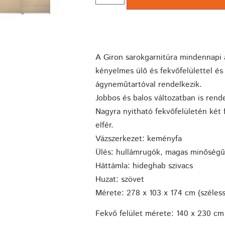
A Giron sarokgarnitúra mindennapi a
kényelmes ülő és fekvőfelülettel és
ágyneműtartóval rendelkezik.
Jobbos és balos változatban is rend
Nagyra nyitható fekvőfelületén két
elfér.
Vázszerkezet: keményfa
Ülés: hullámrugók, magas minőség
Háttámla: hideghab szivacs
Huzat: szövet
Mérete: 278 x 103
x 174
cm (széles
Fekvő felület mérete:
140 x 230
cm