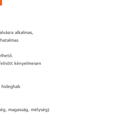
lvásra alkalmas,
 hatalmas
elhető.
 felnőtt kényelmesen
ű hideghab
ség, magasság, mélység)