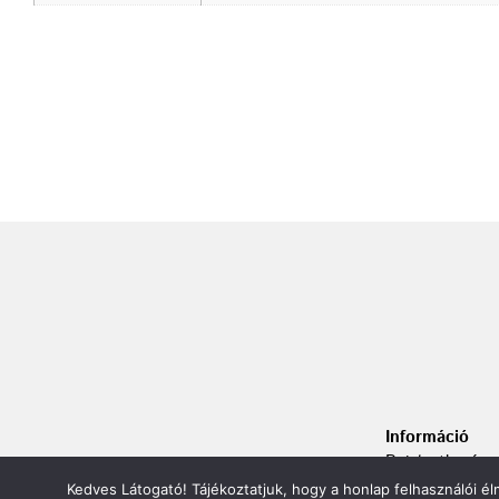
Információ
Bejelentkezés
Kapcsolat
Kedves Látogató! Tájékoztatjuk, hogy a honlap felhasználói 