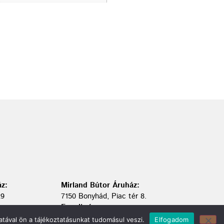
z:
Mirland Bútor Áruház:
29
7150 Bonyhád, Piac tér 8.
E-mail cím:
webmirland@gmail.com
tával ön a tájékoztatásunkat tudomásul veszi.
Elfogadom