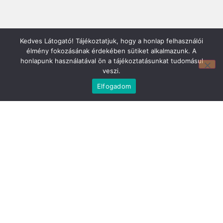
Kedves Látogató! Tájékoztatjuk, hogy a honlap felhasználói
élmény fokozásának érdekében sütiket alkalmazunk. A
honlapunk használatával ön a tájékoztatásunkat tudomásul
veszi.
Mirland Lakberendezési Áruház:
Elfogadom
7100 Szekszárd, Fáy András u. 29
E-mail cím:
webmirland@gmail.com
Nyitvatartás:
H-P 9-17:30 Sz: 9-12
Telefonszám:
06 74/510-686