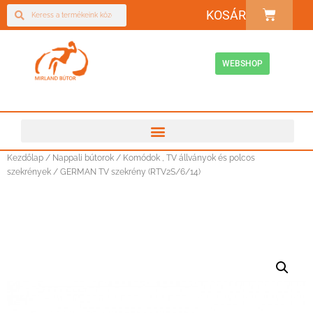
KOSÁR
WEBSHOP
Kezdőlap
/
Nappali bútorok
/
Komódok , TV állványok és polcos
szekrények
/ GERMAN TV szekrény (RTV2S/6/14)