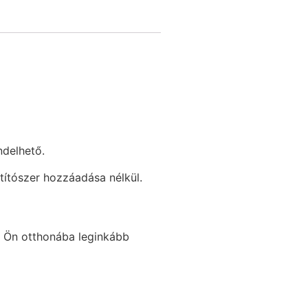
ndelhető.
títószer hozzáadása nélkül.
z Ön otthonába leginkább