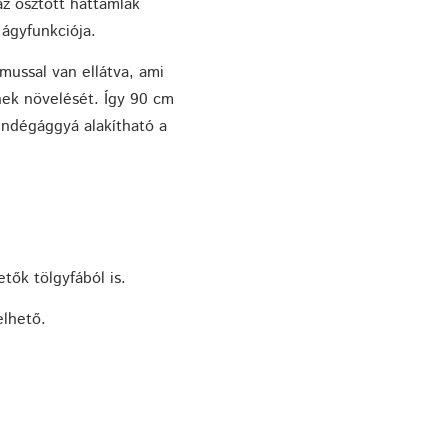
z osztott háttámlák
 ágyfunkciója.
ussal van ellátva, ami
nek növelését. Így 90 cm
endégággyá alakítható a
tők tölgyfából is.
elhető.