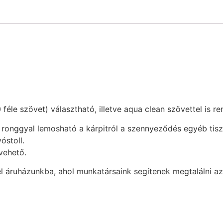
éle szövet) választható, illetve aqua clean szövettel is re
 ronggyal lemosható a kárpitról a szennyeződés egyéb tisz
óstoll.
vehető.
el áruházunkba, ahol munkatársaink segítenek megtalálni a