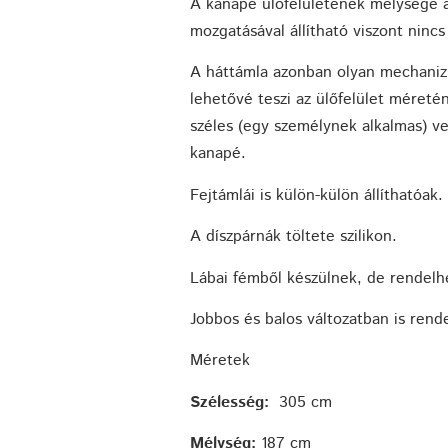
A kanapé ülőfelületének mélysége a
mozgatásával állítható viszont nincs
A háttámla azonban olyan mechanizm
lehetővé teszi az ülőfelület méreté
széles (egy személynek alkalmas) v
kanapé.
Fejtámlái is külön-külön állíthatóak.
A díszpárnák töltete szilikon.
Lábai fémből készülnek, de rendelhe
Jobbos és balos változatban is rend
Méretek
Szélesség:
305 cm
Mélység:
187 cm