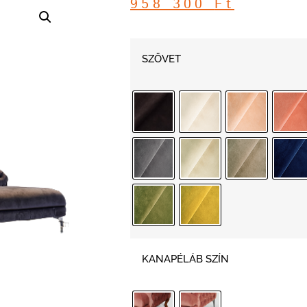
958 300
Ft
SZÖVET
KANAPÉLÁB SZÍN