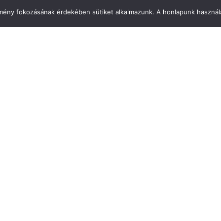
élmény fokozásának érdekében sütiket alkalmazunk. A honlapunk használa
Mirland Lakberendezési Áruhá
7100 Szekszárd, Fáy András u. 
E-mail cím:
webmirland@gmail.com
Nyitvatartás:
H-P 9-17:30 Sz: 9-12
Telefonszám:
06 74/510-686