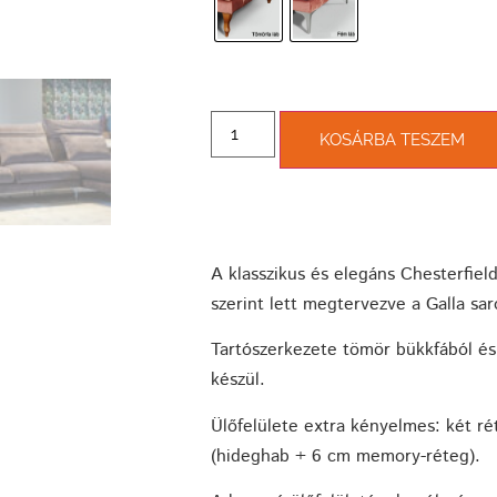
KOSÁRBA TESZEM
A klasszikus és elegáns Chesterfiel
szerint lett megtervezve a Galla sa
Tartószerkezete tömör bükkfából és
készül.
Ülőfelülete extra kényelmes: két ré
(hideghab + 6 cm memory-réteg).