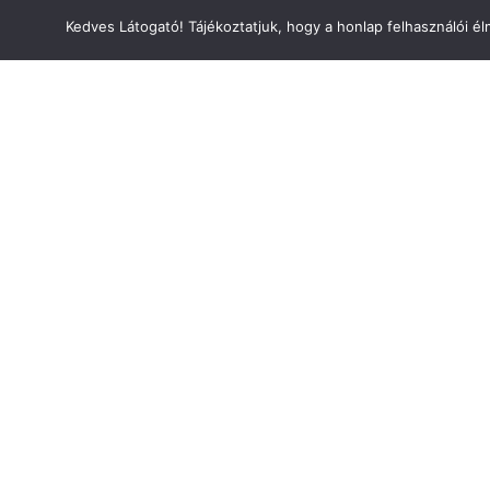
Kedves Látogató! Tájékoztatjuk, hogy a honlap felhasználói 
Információ
Bejelentkezés
Kapcsolat
Adatvédelem
ÁSZF
Oldaltérkép