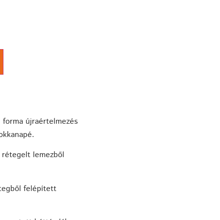
d forma újraértelmezés
rokkanapé.
 rétegelt lemezből
tegből felépített