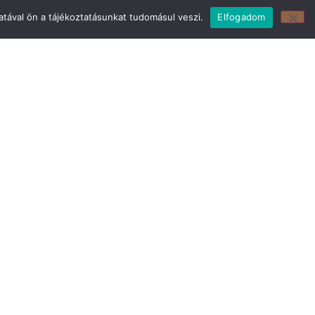
tával ön a tájékoztatásunkat tudomásul veszi.
Elfogadom
z:
Mirland Bútor Áruház:
29
7150 Bonyhád, Piac tér 8.
E-mail cím:
webmirland@gmail.com
Nyitvatartás:
H-CS 9-17 P 8-17 Sz: 9-12 Ebédszünet: 12-13
Telefonszám:
06 74/451-928