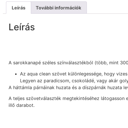
Leírás
További információk
Leírás
A sarokkanapé széles színválasztékból (több, mint 300 f
Az aqua clean szövet különlegessége, hogy vizes
Legyen az paradicsom, csokoládé, vagy akár goly
A háttámla párnáinak huzata és a díszpárnák huzata le
A teljes szövetválaszték megtekintéséhez látogasson 
illő darabot.