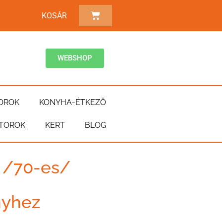
KOSÁR
WEBSHOP
OROK
KONYHA-ÉTKEZŐ
TOROK
KERT
BLOG
ó /70-es/
nyhez