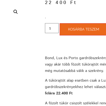
22 400
Ft
­.
KOSÁRBA TESZEM
Bond, Lux és Porto gardróbszekrén
vagy akár több fózolt tükörajtót mé
még mutatósabbá válik a szekrény.
A tükörajtót alap esetben csak a L
gardróbszekrényekhez lehet választ
felára 22.400 Ft
A fózolt tükör csiszolt szélekkel re