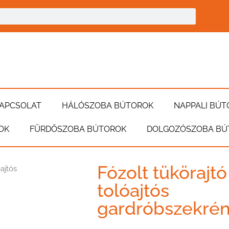
APCSOLAT
HÁLÓSZOBA BÚTOROK
NAPPALI BÚT
OK
FÜRDŐSZOBA BÚTOROK
DOLGOZÓSZOBA BÚ
Fózolt tükörajt
ajtós
tolóajtós
gardróbszekré