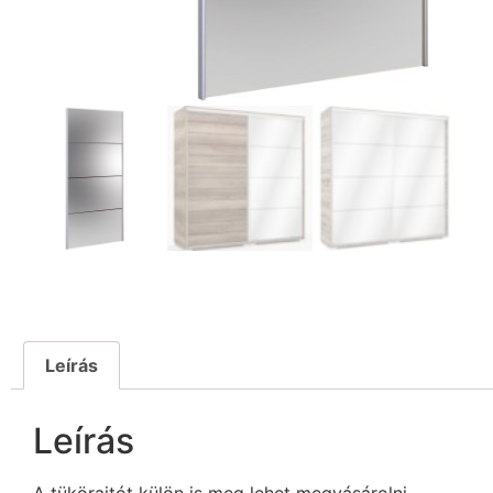
Leírás
Leírás
A tükörajtót külön is meg lehet megvásárolni.