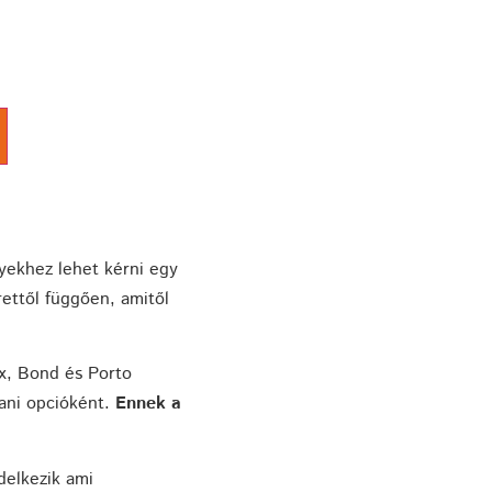
yekhez lehet kérni egy
rettől függően, amitől
ux, Bond és Porto
ani opcióként.
Ennek a
ndelkezik ami