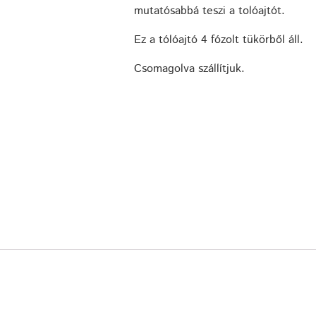
mutatósabbá teszi a tolóajtót.
Ez a tólóajtó 4 fózolt tükörből áll.
Csomagolva szállítjuk.