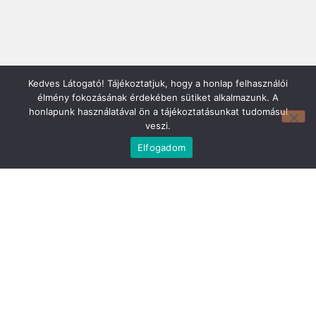
Kedves Látogató! Tájékoztatjuk, hogy a honlap felhasználói
élmény fokozásának érdekében sütiket alkalmazunk. A
honlapunk használatával ön a tájékoztatásunkat tudomásul
veszi.
Elfogadom
Mirland Lakberendezési Áruház:
7100 Szekszárd, Fáy András u. 29
E-mail cím: