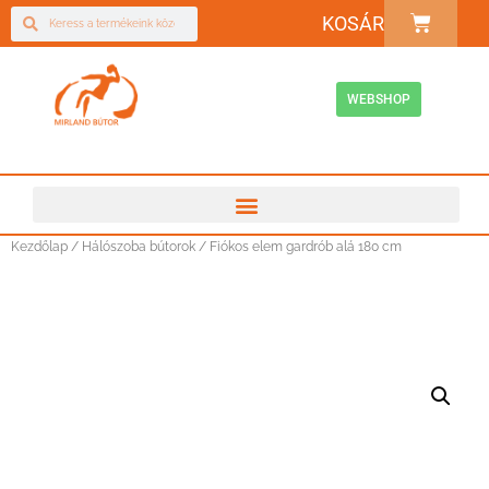
KOSÁR
WEBSHOP
Kezdőlap
/
Hálószoba bútorok
/ Fiókos elem gardrób alá 180 cm