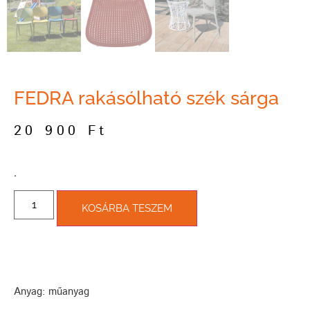
FEDRA rakásólható szék sárga
20 900
Ft
­.
KOSÁRBA TESZEM
Anyag: műanyag