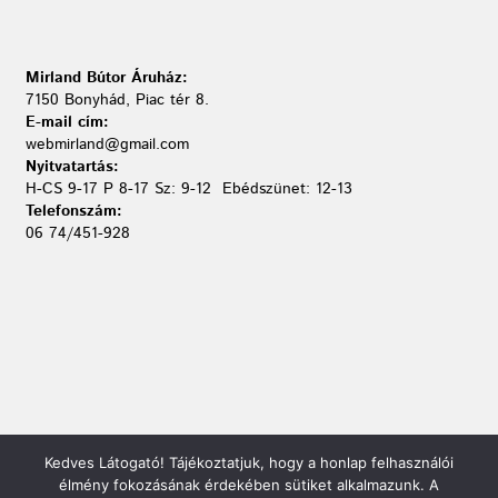
Mirland Bútor Áruház:
7150 Bonyhád, Piac tér 8.
E-mail cím:
webmirland@gmail.com
Nyitvatartás:
H-CS 9-17 P 8-17 Sz: 9-12 Ebédszünet: 12-13
Telefonszám:
06 74/451-928
Kedves Látogató! Tájékoztatjuk, hogy a honlap felhasználói
élmény fokozásának érdekében sütiket alkalmazunk. A