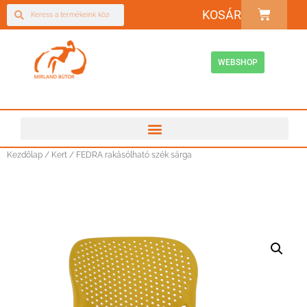
KOSÁR
WEBSHOP
Kezdőlap
/
Kert
/ FEDRA rakásólható szék sárga