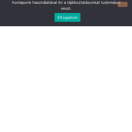
honlapunk használatával ön a tájékoztatásunkat tudomásul
Mirland Lakberendezési Áruház:
veszi.
7100 Szekszárd, Fáy András u. 29
E-mail cím:
Elfogadom
webmirland@gmail.com
Nyitvatartás:
H-P 9-17:30 Sz: 9-12
Telefonszám:
06 74/510-686
Információ
Bejelentkezés