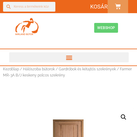
KOSÁR
WEBSHOP
Kezdőlap
/
Hálószoba bútorok
/
Gardróbok és kétajtós szekrények
/ Farmer
MR-3A B/J keskeny polcos szekrény