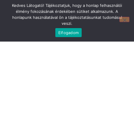
Kedves Látogató! Tájékoztatjuk, hogy a honlap felhasználói
élmény fokozásának érdekében sütiket alkalmazunk. A
honlapunk használatával ön a tájékoztatásunkat tudomásul
veszi.
Elfogadom
Mirland Lakberendezési Áruház:
7100 Szekszárd, Fáy András u. 29
E-mail cím:
webmirland@gmail.com
Nyitvatartás:
H-P 9-17:30 Sz: 9-12
Telefonszám:
06 74/510-686