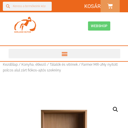
KOSÁR
WEBSHOP
Kezdőlap
/
Konyha, étkező
/
Tálalók és vitrinek
/ Farmer MR-2Ny nyitott
polcos alul zárt fiókos-ajtós szekrény