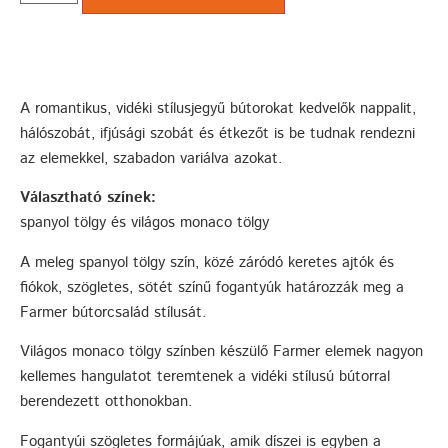
A romantikus, vidéki stílusjegyű bútorokat kedvelők nappalit,
hálószobát, ifjúsági szobát és étkezőt is be tudnak rendezni
az elemekkel, szabadon variálva azokat.
Választható színek:
spanyol tölgy és világos monaco tölgy
A meleg spanyol tölgy szín, közé záródó keretes ajtók és
fiókok, szögletes, sötét színű fogantyúk határozzák meg a
Farmer bútorcsalád stílusát.
Világos monaco tölgy színben készülő Farmer elemek nagyon
kellemes hangulatot teremtenek a vidéki stílusú bútorral
berendezett otthonokban.
Fogantyúi szögletes formájúak, amik díszei is egyben a