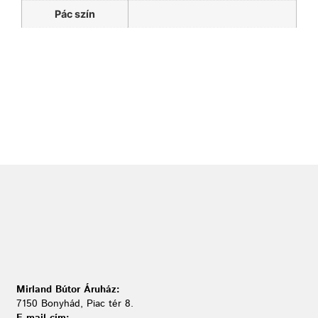
Pác szín
Mirland Bútor Áruház:
7150 Bonyhád, Piac tér 8.
E-mail cím: