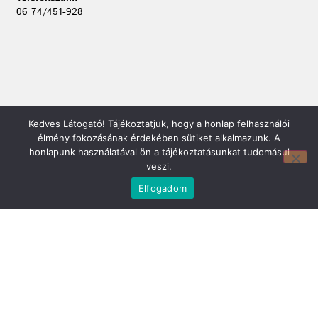
06 74/451-928
Kedves Látogató! Tájékoztatjuk, hogy a honlap felhasználói
élmény fokozásának érdekében sütiket alkalmazunk. A
honlapunk használatával ön a tájékoztatásunkat tudomásul
veszi.
Elfogadom
Mirland Lakberendezési Áruház:
7100 Szekszárd, Fáy András u. 29
E-mail cím:
webmirland@gmail.com