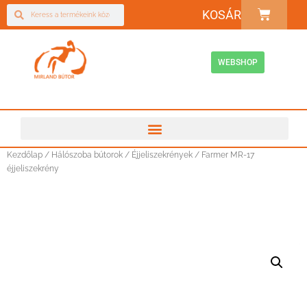
KOSÁR
WEBSHOP
Kezdőlap
/
Hálószoba bútorok
/
Éjjeliszekrények
/ Farmer MR-17
éjjeliszekrény