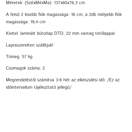
Méretek: (SzéxMéxMa): 137x60x76,3 cm
A felső 2 kisebb fiók magassága: 16 cm, a 2db mélyebb fiók
magassága: 19,4 cm
Kivitel: laminált bútorlap DTD, 22 mm vastag tetőlappal
Lapraszerelten szállítjuk!
Tömeg: 57 kg
Csomagok száma: 2
Megrendeléstől számítva 3-6 hét az elkészülési idő. /Ez az
időintervallum tájékoztató jellegű/