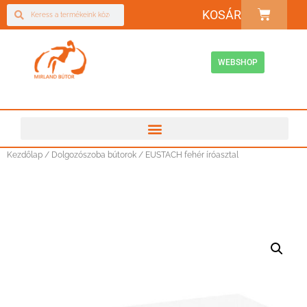
KOSÁR
WEBSHOP
Kezdőlap
/
Dolgozószoba bútorok
/ EUSTACH fehér íróasztal