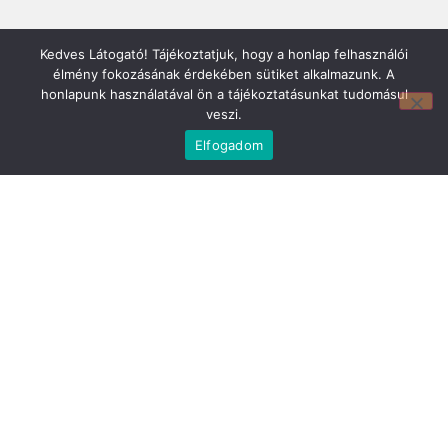
Kedves Látogató! Tájékoztatjuk, hogy a honlap felhasználói
élmény fokozásának érdekében sütiket alkalmazunk. A
honlapunk használatával ön a tájékoztatásunkat tudomásul
veszi.
Mirland Lakberendezési Áruház:
7100 Szekszárd, Fáy András u. 29
Elfogadom
E-mail cím:
webmirland@gmail.com
Nyitvatartás:
H-P 9-17:30 Sz: 9-12
Telefonszám:
06 74/510-686