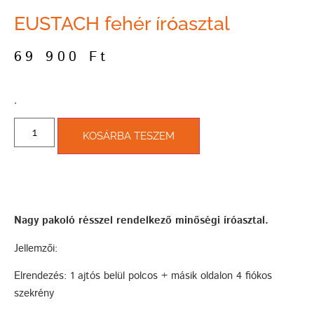
EUSTACH fehér íróasztal
69 900
Ft
­.
KOSÁRBA TESZEM
Nagy pakoló résszel rendelkező minőségi
íróasztal.
Jellemzői:
Elrendezés: 1 ajtós belül polcos + másik oldalon 4 fiókos
szekrény