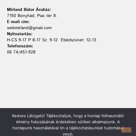
Mirland Bútor Áruház:
7150 Bonyhád, Piac tér 8.
E-mail cím:
webmirland@gmail.com
Nyitvatartás:
H-CS 9-17 P 8-17 Sz: 9-12 Ebédszünet: 12-13
Telefonszám:
06 74/451-928
Kedves Látogató! Tájékoztatjuk, hogy a honlap felhasználói
élmény fokozásának érdekében sütiket alkalmazunk. A
honlapunk használatával ön a tájékoztatásunkat tudomásul
Mirland Lakberendezési Áruház:
veszi.
7100 Szekszárd, Fáy András u. 29