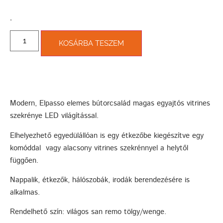
­.
KOSÁRBA TESZEM
Modern, Elpasso elemes bútorcsalád magas egyajtós vitrines
szekrénye LED világítással.
Elhelyezhető egyedülállóan is egy étkezőbe kiegészítve egy
komóddal vagy alacsony vitrines szekrénnyel a helytől
függően.
Nappalik, étkezők, hálószobák, irodák berendezésére is
alkalmas.
Rendelhető szín: világos san remo tölgy/wenge.