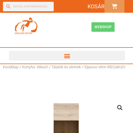
KOSÁR
WEBSHOP
Kezdőlap
/
Konyha, étkező
/
Tálalók és vitrinek
/ Elpasso vitrin (REG1W1D)