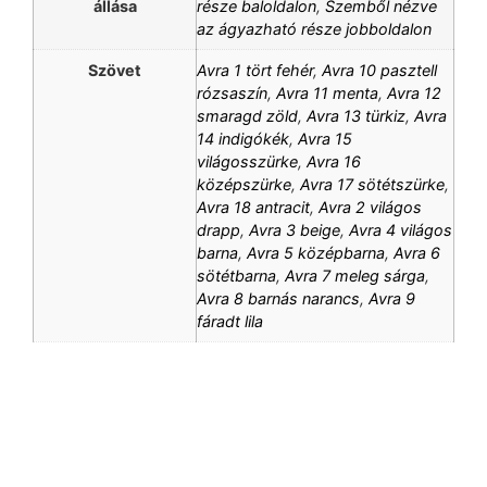
állása
része baloldalon
,
Szemből nézve
az ágyazható része jobboldalon
Szövet
Avra 1 tört fehér
,
Avra 10 pasztell
rózsaszín
,
Avra 11 menta
,
Avra 12
smaragd zöld
,
Avra 13 türkiz
,
Avra
14 indigókék
,
Avra 15
világosszürke
,
Avra 16
középszürke
,
Avra 17 sötétszürke
,
Avra 18 antracit
,
Avra 2 világos
drapp
,
Avra 3 beige
,
Avra 4 világos
barna
,
Avra 5 középbarna
,
Avra 6
sötétbarna
,
Avra 7 meleg sárga
,
Avra 8 barnás narancs
,
Avra 9
fáradt lila