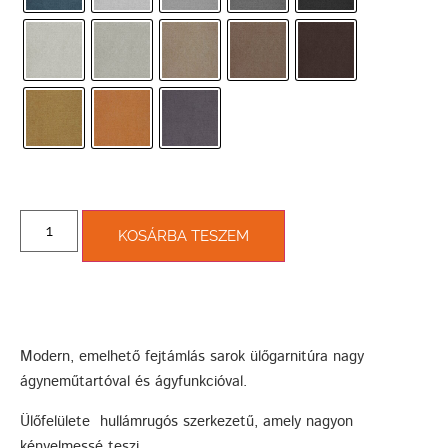
KOSÁRBA TESZEM
Modern, emelhető fejtámlás sarok ülőgarnitúra nagy
ágyneműtartóval és ágyfunkcióval.
Ülőfelülete hullámrugós szerkezetű, amely nagyon
kényelmessé teszi.