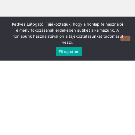
Kedves Látogató! Tájékoztatjuk, hogy a honlap felhasználói
élmény fokozásának érdekében sütiket alkalmazunk. A
honlapunk használatával ön a tájékoztatásunkat tudomásul
veszi.
Elfogadom
Mirland Lakberendezési Áruház:
7100 Szekszárd, Fáy András u. 29
E-mail cím:
webmirland@gmail.com
Nyitvatartás: