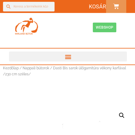
KOSÁR
WEBSHOP
Kezdőlap
/
Nappali bútorok
/ Dasti Bis sarok ülőgarnitúra vékony karfával
/230 cm széles/