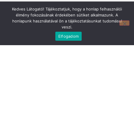
Kedves Látogató! Tájékoztatjuk, hogy a honlap felhasználói
élmény fokozásának érdekében sütiket alkalmazunk. A
honlapunk használatával ön a tájékoztatásunkat tudomásul
veszi.
Elfogadom
Mirland Lakberendezési Áruház:
7100 Szekszárd, Fáy András u. 29
E-mail cím:
webmirland@gmail.com
Nyitvatartás:
H-P 9-17:30 Sz: 9-12
Telefonszám:
06 74/510-686