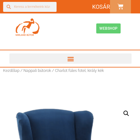
KOSÁR
WEBSHOP
Kezdőlap
/
Nappali bútorok
/ Charlot füles fotel, király kék