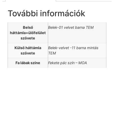
További információk
Belső
Belek-01 velvet barna TEM
háttámla+ülőfelület
szövete
Külső háttámla
Belek-velvet -11 barna mintás
szövete
TEM
Fa lábak színe
Fekete pác szín – MOA