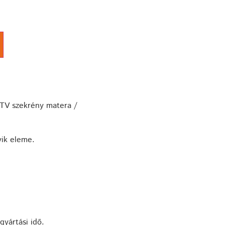
 TV szekrény matera /
yik eleme.
gyártási idő.