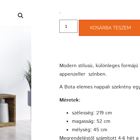
­.
KOSÁRBA TESZEM
Modern stílusú, különleges formájú
appenzeller színben.
A Bota elemes nappali szekrény eg
Méretek:
szélesség: 219 cm
magasság: 52 cm
mélység: 45 cm
Megrendeléstől számított 4-6 hét a 