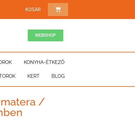
KOSÁR
WEBSHOP
OROK
KONYHA-ÉTKEZŐ
TOROK
KERT
BLOG
 matera /
ínben