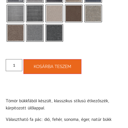
KOSÁRBA TESZEM
Tömör bükkfából készült, klasszikus stílusú étkezőszék,
kárpitozott ülőlappal.
Választható fa pác: dió, fehér, sonoma, éger, natúr bükk