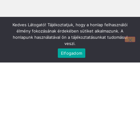
Kedves Látogató! Tájékoztatjuk, hogy a honlap felhasználói
élmény fokozásának érdekében sütiket alkalmazunk. A
honlapunk használatával ön a tájékoztatásunkat tudomásul
veszi.
Elfogadom
Mirland Lakberendezési Áruház:
7100 Szekszárd, Fáy András u. 29
E-mail cím:
webmirland@gmail.com
Nyitvatartás: