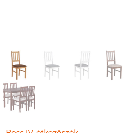
Boss IV. étkezőszék