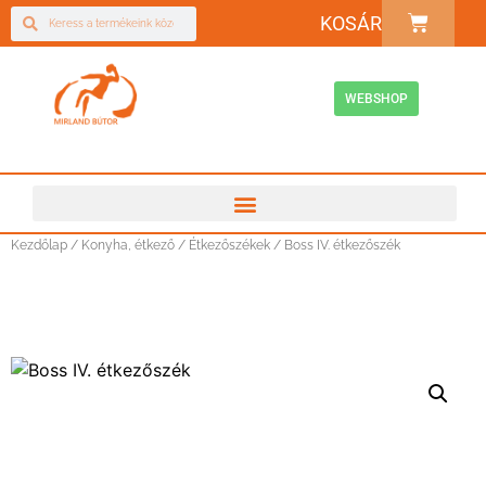
KOSÁR
WEBSHOP
Kezdőlap
/
Konyha, étkező
/
Étkezőszékek
/ Boss IV. étkezőszék