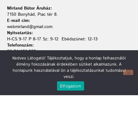
Mirland Bútor Áruház:
7150 Bonyhád, Piac tér 8.
E-mail cím:
webmirland@gmail.com
Nyitvatartás:
H-CS 9-17 P 8-17 Sz: 9-12 Ebédszünet: 12-13
Telefonszám:
06 74/451-928
Kedves Látogató! Tájékoztatjuk, hogy a honlap felhasználói
élmény fokozásának érdekében sütiket alkalmazunk. A
honlapunk használatával ön a tájékoztatásunkat tudomásul
veszi.
Elfogadom