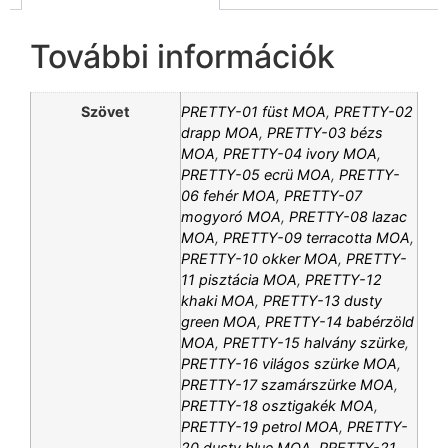
További információk
Szövet
PRETTY-01 füst MOA
,
PRETTY-02
drapp MOA
,
PRETTY-03 bézs
MOA
,
PRETTY-04 ivory MOA
,
PRETTY-05 ecrü MOA
,
PRETTY-
06 fehér MOA
,
PRETTY-07
mogyoró MOA
,
PRETTY-08 lazac
MOA
,
PRETTY-09 terracotta MOA
,
PRETTY-10 okker MOA
,
PRETTY-
11 pisztácia MOA
,
PRETTY-12
khaki MOA
,
PRETTY-13 dusty
green MOA
,
PRETTY-14 babérzöld
MOA
,
PRETTY-15 halvány szürke
,
PRETTY-16 világos szürke MOA
,
PRETTY-17 szamárszürke MOA
,
PRETTY-18 osztigakék MOA
,
PRETTY-19 petrol MOA
,
PRETTY-
20 dusty blue MOA
,
PRETTY-21