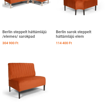
Berlin steppelt háttámlájú
Berlin sarok steppelt
/elemes/ sarokpad
háttámlájú elem
304 900
Ft
114 400
Ft