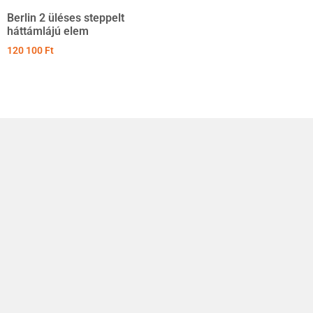
Berlin 2 üléses steppelt
háttámlájú elem
120 100
Ft