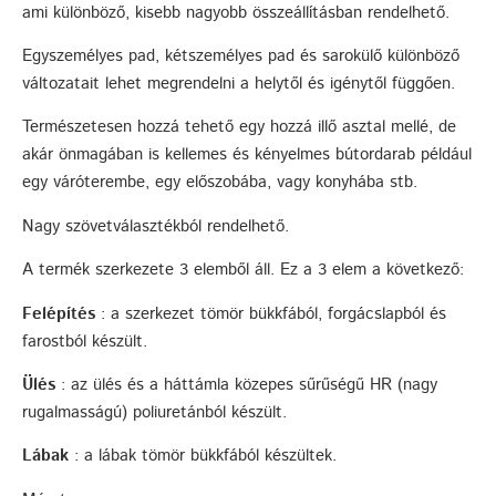
ami különböző, kisebb nagyobb összeállításban rendelhető.
Egyszemélyes pad, kétszemélyes pad és sarokülő különböző
változatait lehet megrendelni a helytől és igénytől függően.
Természetesen hozzá tehető egy hozzá illő asztal mellé, de
akár önmagában is kellemes és kényelmes bútordarab például
egy váróterembe, egy előszobába, vagy konyhába stb.
Nagy szövetválasztékból rendelhető.
A termék szerkezete 3 elemből áll. Ez a 3 elem a következő:
Felépítés
: a szerkezet tömör bükkfából, forgácslapból és
farostból készült.
Ülés
: az ülés és a háttámla közepes sűrűségű HR (nagy
rugalmasságú) poliuretánból készült.
Lábak
: a lábak tömör bükkfából készültek.