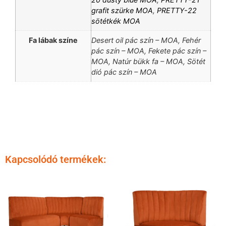
grafit szürke MOA
,
PRETTY-22
sötétkék MOA
Fa lábak színe
Desert oil pác szín – MOA, Fehér
pác szín – MOA, Fekete pác szín –
MOA, Natúr bükk fa – MOA, Sötét
dió pác szín – MOA
Kapcsolódó termékek: