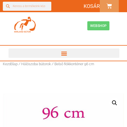
KOSÁR
WEBSHOP
Kezdőlap
/
Hálószoba bútorok
/ Belső fiókkonténer 96 cm