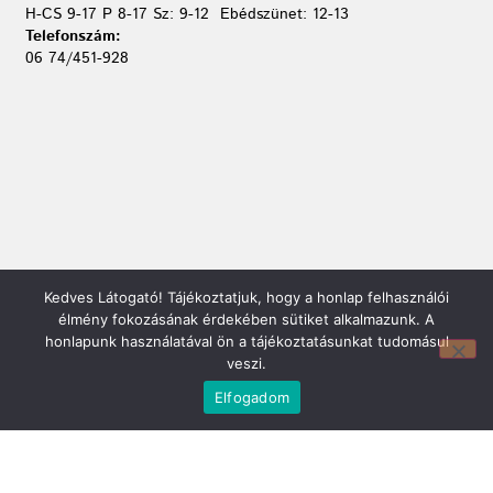
H-CS 9-17 P 8-17 Sz: 9-12 Ebédszünet: 12-13
Telefonszám:
06 74/451-928
Kedves Látogató! Tájékoztatjuk, hogy a honlap felhasználói
Mirland Lakberendezési Áruház:
élmény fokozásának érdekében sütiket alkalmazunk. A
7100 Szekszárd, Fáy András u. 29
honlapunk használatával ön a tájékoztatásunkat tudomásul
E-mail cím:
veszi.
webmirland@gmail.com
Elfogadom
Nyitvatartás:
H-P 9-17:30 Sz: 9-12
Telefonszám:
06 74/510-686