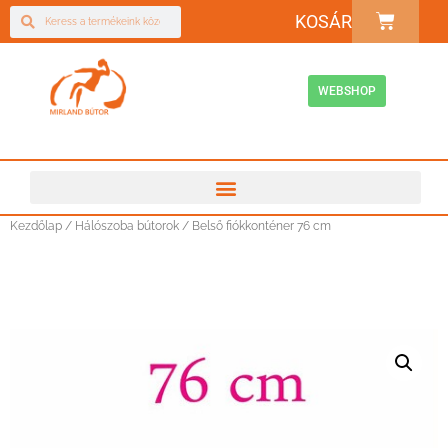
KOSÁR
WEBSHOP
Kezdőlap
/
Hálószoba bútorok
/ Belső fiókkonténer 76 cm