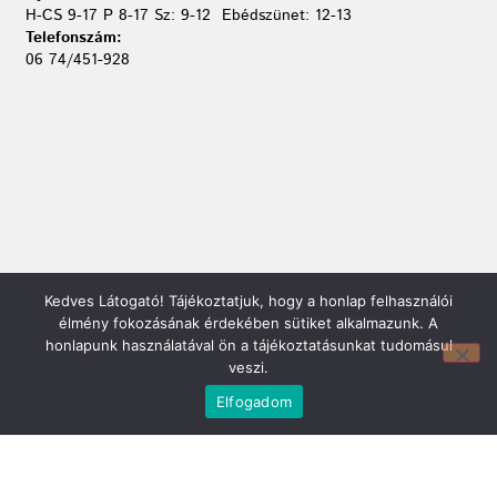
H-CS 9-17 P 8-17 Sz: 9-12 Ebédszünet: 12-13
Telefonszám:
06 74/451-928
Kedves Látogató! Tájékoztatjuk, hogy a honlap felhasználói
Mirland Lakberendezési Áruház:
élmény fokozásának érdekében sütiket alkalmazunk. A
7100 Szekszárd, Fáy András u. 29
honlapunk használatával ön a tájékoztatásunkat tudomásul
E-mail cím:
veszi.
webmirland@gmail.com
Elfogadom
Nyitvatartás:
H-P 9-17:30 Sz: 9-12
Telefonszám:
06 74/510-686