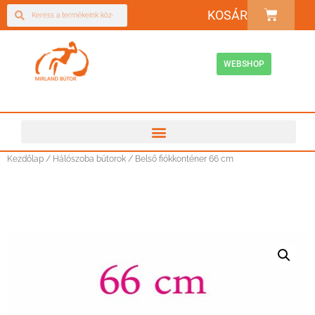
KOSÁR
WEBSHOP
Kezdőlap
/
Hálószoba bútorok
/ Belső fiókkonténer 66 cm