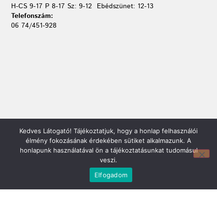
H-CS 9-17 P 8-17 Sz: 9-12 Ebédszünet: 12-13
Telefonszám:
06 74/451-928
Kedves Látogató! Tájékoztatjuk, hogy a honlap felhasználói
Mirland Lakberendezési Áruház:
élmény fokozásának érdekében sütiket alkalmazunk. A
7100 Szekszárd, Fáy András u. 29
honlapunk használatával ön a tájékoztatásunkat tudomásul
E-mail cím:
veszi.
webmirland@gmail.com
Elfogadom
Nyitvatartás:
H-P 9-17:30 Sz: 9-12
Telefonszám:
06 74/510-686