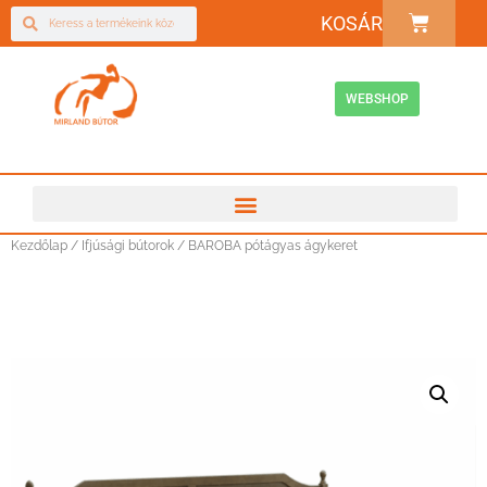
KOSÁR
WEBSHOP
Kezdőlap
/
Ifjúsági bútorok
/ BAROBA pótágyas ágykeret