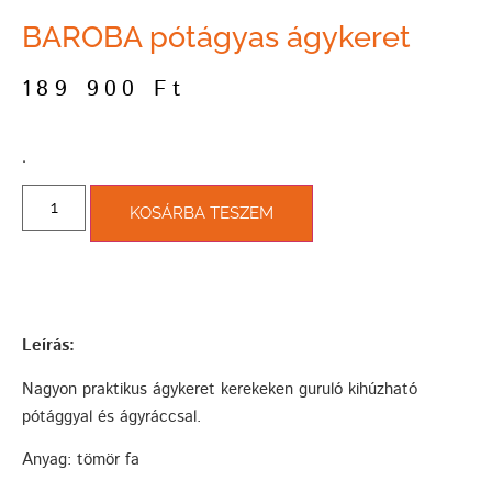
BAROBA pótágyas ágykeret
189 900
Ft
­.
KOSÁRBA TESZEM
Leírás:
Nagyon praktikus ágykeret kerekeken guruló kihúzható
pótággyal és ágyráccsal.
Anyag: tömör fa