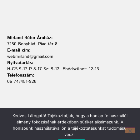
Mirland Bútor Áruház:
7150 Bonyhád, Piac tér 8.
E-mail cím:
webmirland@gmail.com
Nyitvatartás:
H-CS 9-17 P 8-17 Sz: 9-12 Ebédszünet: 12-13
Telefonszám:
06 74/451-928
Kedves Látogató! Tájékoztatjuk, hogy a honlap felhasználói
élmény fokozásának érdekében sütiket alkalmazunk. A
honlapunk használatával ön a tájékoztatásunkat tudomásul
veszi.