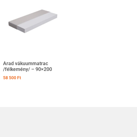
Arad vákuummatrac
/félkemény/ – 90×200
58 500
Ft