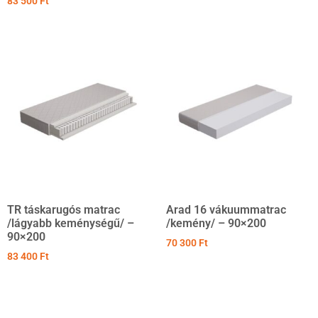
83 500
Ft
TR táskarugós matrac
Arad 16 vákuummatrac
/lágyabb keménységű/ –
/kemény/ – 90×200
90×200
70 300
Ft
83 400
Ft