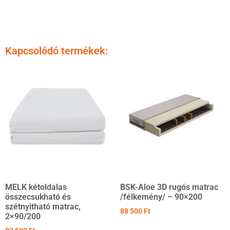
Kapcsolódó termékek:
MELK kétoldalas
BSK-Aloe 3D rugós matrac
összecsukható és
/félkemény/ – 90×200
szétnyitható matrac,
88 500
Ft
2×90/200