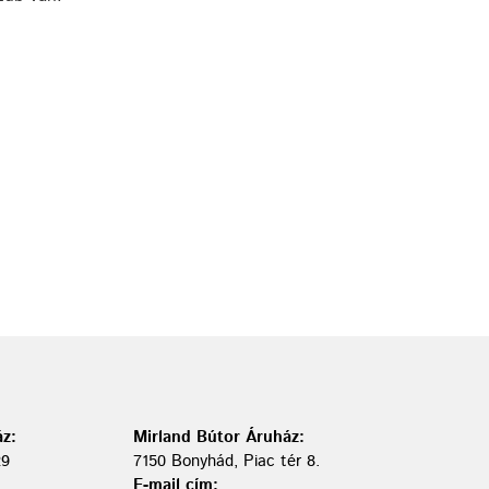
z:
Mirland Bútor Áruház:
29
7150 Bonyhád, Piac tér 8.
E-mail cím: