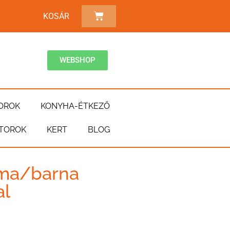
KOSÁR
WEBSHOP
OROK
KONYHA-ÉTKEZŐ
TOROK
KERT
BLOG
oma/barna
al