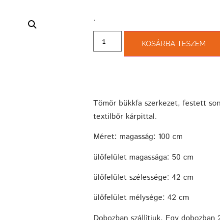
­.
KOSÁRBA TESZEM
Tömör bükkfa szerkezet, festett so
textilbőr kárpittal.
Méret: magasság: 100 cm
ülőfelület magassága: 50 cm
ülőfelület szélessége: 42 cm
ülőfelület mélysége: 42 cm
Dobozban szállítjuk. Egy dobozban 