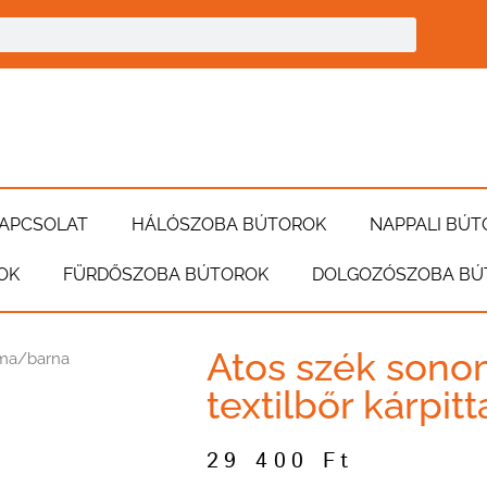
APCSOLAT
HÁLÓSZOBA BÚTOROK
NAPPALI BÚT
OK
FÜRDŐSZOBA BÚTOROK
DOLGOZÓSZOBA BÚ
Atos szék son
oma/barna
textilbőr kárpitt
29 400
Ft