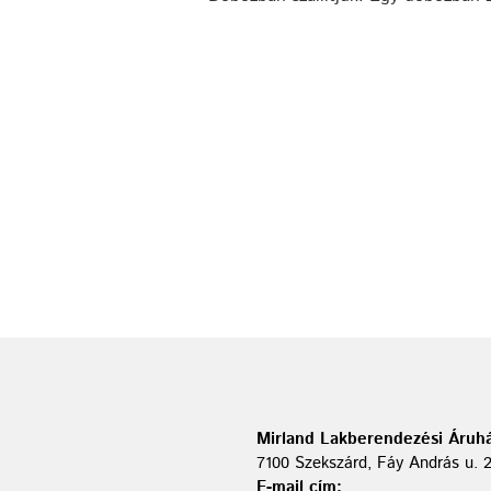
Mirland Lakberendezési Áruhá
7100 Szekszárd, Fáy András u. 
E-mail cím: