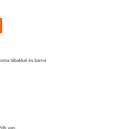
noma lábakkal és barna
2db van.