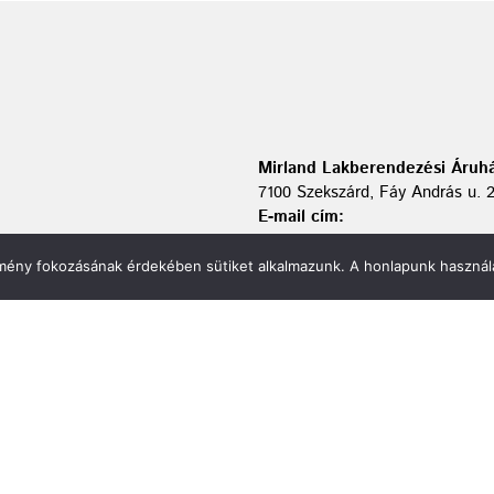
Mirland Lakberendezési Áruhá
7100 Szekszárd, Fáy András u. 
E-mail cím:
webmirland@gmail.com
Nyitvatartás:
élmény fokozásának érdekében sütiket alkalmazunk. A honlapunk használa
H-P 9-17:30 Sz: 9-12
Telefonszám:
06 74/510-686