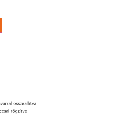
varral összeállítva
csal rögzítve