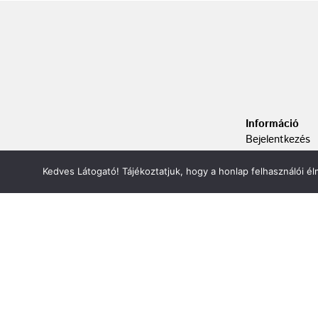
Információ
Bejelentkezés
Kapcsolat
Adatvédelem
Kedves Látogató! Tájékoztatjuk, hogy a honlap felhasználói 
ÁSZF
Oldaltérkép