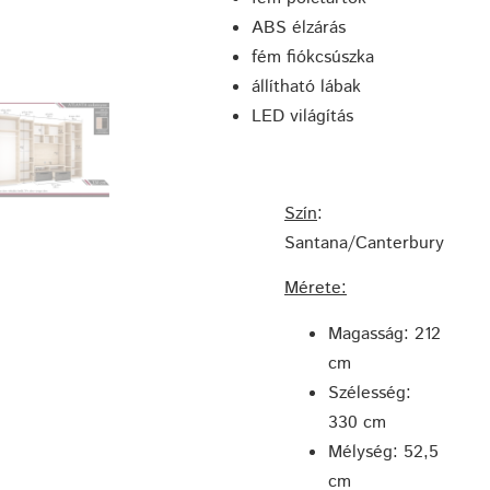
ABS élzárás
fém fiókcsúszka
állítható lábak
LED világítás
Szín
:
Santana/Canterbury
Mérete:
Magasság: 212
cm
Szélesség:
330 cm
Mélység: 52,5
cm