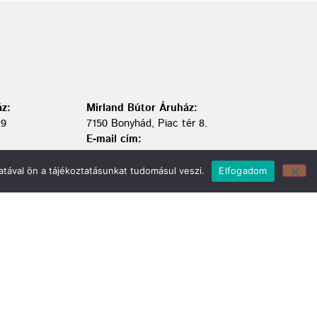
z:
Mirland Bútor Áruház:
29
7150 Bonyhád, Piac tér 8.
E-mail cím:
webmirland@gmail.com
Nyitvatartás:
tával ön a tájékoztatásunkat tudomásul veszi.
Elfogadom
H-CS 9-17 P 8-17 Sz: 9-12 Ebédszünet: 12-13
Telefonszám:
06 74/451-928