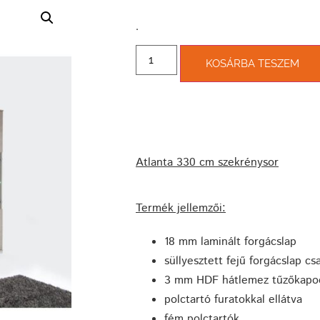
­.
KOSÁRBA TESZEM
Atlanta 330 cm szekrénysor
Termék jellemzői:
18 mm laminált forgácslap
süllyesztett fejű forgácslap csa
3 mm HDF hátlemez tűzőkapoc
polctartó furatokkal ellátva
fém polctartók