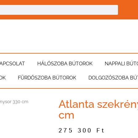
APCSOLAT
HÁLÓSZOBA BÚTOROK
NAPPALI BÚT
OK
FÜRDŐSZOBA BÚTOROK
DOLGOZÓSZOBA BÚ
Atlanta szekrén
énysor 330 cm
cm
275 300
Ft