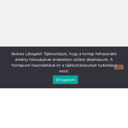
Mirland Lakberendezési Áruház:
Kedves Látogató! Tájékoztatjuk, hogy a honlap felhasználói
7100 Szekszárd, Fáy András u. 29
élmény fokozásának érdekében sütiket alkalmazunk. A
E-mail cím:
honlapunk használatával ön a tájékoztatásunkat tudomásul
webmirland@gmail.com
veszi.
Nyitvatartás:
Elfogadom
H-P 9-17:30 Sz: 9-12
Telefonszám:
06 74/510-686