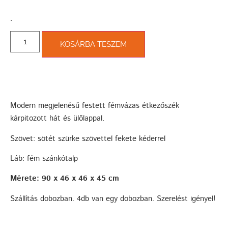
­.
KOSÁRBA TESZEM
Modern megjelenésű festett fémvázas étkezőszék
kárpitozott hát és ülőlappal.
Szövet: sötét szürke szövettel fekete kéderrel
Láb: fém szánkótalp
Mérete: 90 x 46 x 46 x 45 cm
Szállítás dobozban. 4db van egy dobozban. Szerelést igényel!