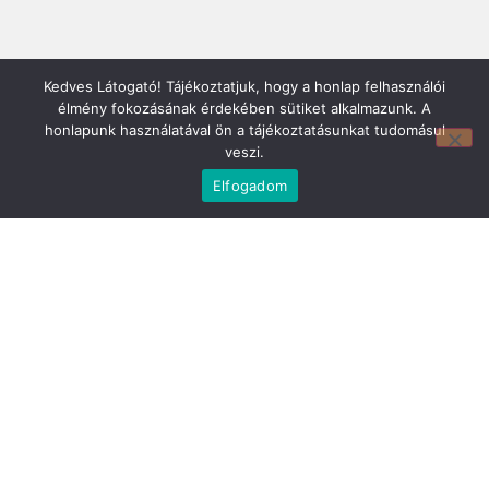
Kedves Látogató! Tájékoztatjuk, hogy a honlap felhasználói
élmény fokozásának érdekében sütiket alkalmazunk. A
honlapunk használatával ön a tájékoztatásunkat tudomásul
veszi.
Elfogadom
Mirland Lakberendezési Áruház:
7100 Szekszárd, Fáy András u. 29
E-mail cím:
webmirland@gmail.com
Nyitvatartás: