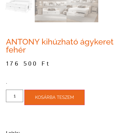
ANTONY kihúzható ágykeret
fehér
176 500
Ft
­.
KOSÁRBA TESZEM