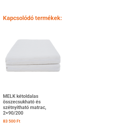
Kapcsolódó termékek:
MELK kétoldalas
összecsukható és
szétnyitható matrac,
2×90/200
83 500
Ft