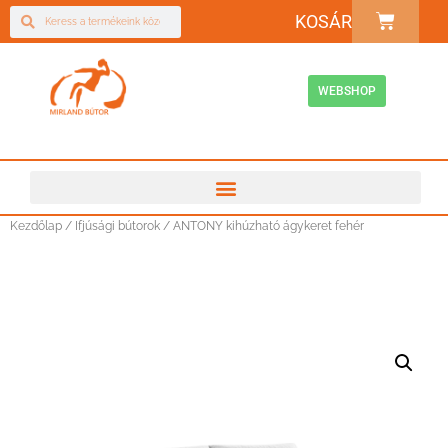
KOSÁR
WEBSHOP
Kezdőlap
/
Ifjúsági bútorok
/ ANTONY kihúzható ágykeret fehér