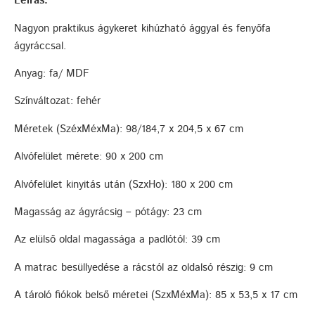
Leírás:
Nagyon praktikus ágykeret kihúzható ággyal és fenyőfa
ágyráccsal.
Anyag: fa/ MDF
Színváltozat: fehér
Méretek (SzéxMéxMa): 98/184,7 x 204,5 x 67 cm
Alvófelület mérete: 90 x 200 cm
Alvófelület kinyitás után (SzxHo): 180 x 200 cm
Magasság az ágyrácsig – pótágy: 23 cm
Az elülső oldal magassága a padlótól: 39 cm
A matrac besüllyedése a rácstól az oldalsó részig: 9 cm
A tároló fiókok belső méretei (SzxMéxMa): 85 x 53,5 x 17 cm