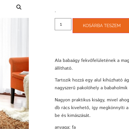
­.
KOSÁRBA TESZEM
Ala babaágy fekvőfelületének a ma
állítható.
Tartozik hozzá egy alul kihúzható á
nagyszerű pakolóhely a babaholmik 
Nagyon praktikus kiságy, mivel aho
db rács kivehető, így megkönnyíti a
be és kimászását.
anyaga: fa