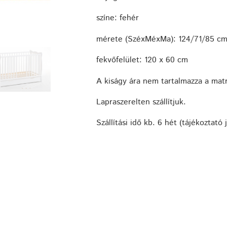
színe: fehér
mérete (SzéxMéxMa): 124/71/85 c
fekvőfelület: 120 x 60 cm
A kiságy ára nem tartalmazza a matr
Lapraszerelten szállítjuk.
Szállítási idő kb. 6 hét (tájékoztató 