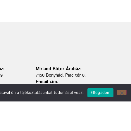
z:
Mirland Bútor Áruház:
29
7150 Bonyhád, Piac tér 8.
E-mail cím:
webmirland@gmail.com
tával ön a tájékoztatásunkat tudomásul veszi.
Elfogadom
Nyitvatartás:
H-CS 9-17 P 8-17 Sz: 9-12 Ebédszünet: 12-13
Telefonszám:
06 74/451-928