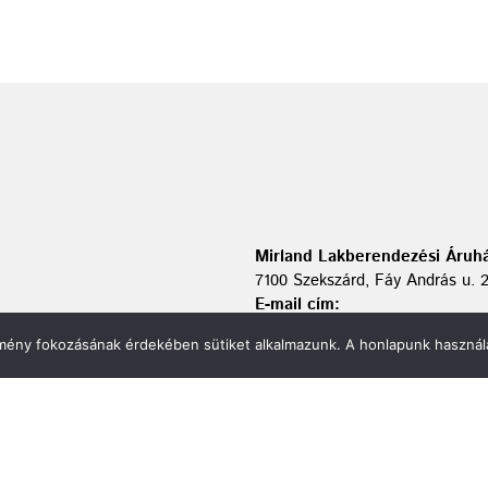
Mirland Lakberendezési Áruhá
7100 Szekszárd, Fáy András u. 
E-mail cím:
webmirland@gmail.com
élmény fokozásának érdekében sütiket alkalmazunk. A honlapunk használa
Nyitvatartás:
H-P 9-17:30 Sz: 9-12
Telefonszám:
06 74/510-686