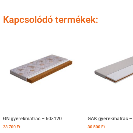
Kapcsolódó termékek:
GN gyerekmatrac – 60×120
GAK gyerekmatrac –
23 700
Ft
30 500
Ft