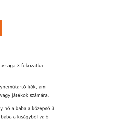
gassága 3 fokozatba
gyneműtartó fiók, ami
vagy játékok számára.
gy nő a baba a középső 3
 baba a kiságyból való