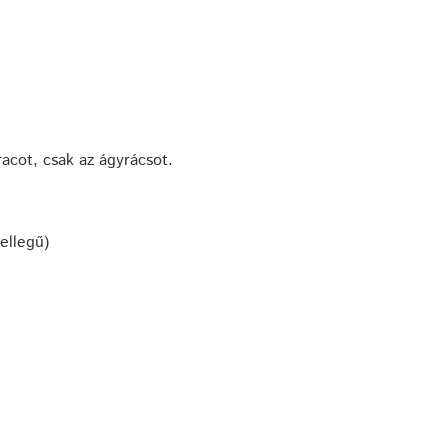
m
acot, csak az ágyrácsot.
jellegű)