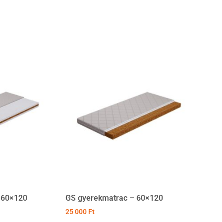
 60×120
GS gyerekmatrac – 60×120
25 000
Ft