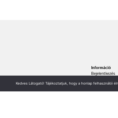
Információ
Bejelentkezés
Kapcsolat
Kedves Látogató! Tájékoztatjuk, hogy a honlap felhasználói 
Adatvédelem
ÁSZF
Oldaltérkép