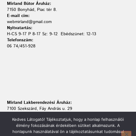
Mirland Bútor Áruház:
7150 Bonyhád, Piac tér 8.
E-mail cím:
webmirland@gmail.com
Nyitvatartás:
H-CS 9-17 P 8-17 Sz: 9-12 Ebédszünet: 12-13
Telefonszám:
06 74/451-928
Mirland Lakberendezési Áruház:
7100 Szekszárd, Fáy András u. 29
E-mail cím:
Kedves Látogató! Tájékoztatjuk, hogy a honlap felhasználói
webmirland@gmail.com
élmény fokozásának érdekében sütiket alkalmazunk. A
Nyitvatartás:
honlapunk használatával ön a tájékoztatásunkat tudomásul
H-P 9-17:30 Sz: 9-12