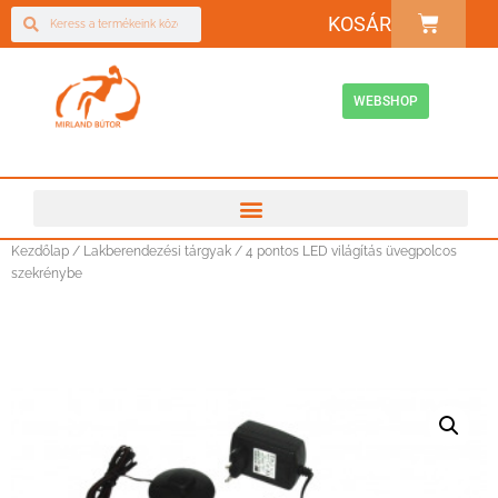
KOSÁR
WEBSHOP
Kezdőlap
/
Lakberendezési tárgyak
/ 4 pontos LED világítás üvegpolcos
szekrénybe