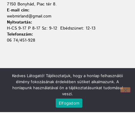
7150 Bonyhád, Piac tér 8.
E-mail cím:
webmirland@gmail.com
Nyitvatartás:
H-CS 9-17 P 8-17 Sz: 9-12 Ebédszünet: 12-13
Telefonszám:
06 74/451-928
Kedves Látogató! Tájékoztatjuk, hogy a honlap felhasználói
élmény fokozásának érdekében sütiket alkalmazunk. A
honlapunk használatával ön a tájékoztatásunkat tudomásul
veszi.
Elfogadom