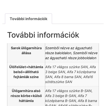
További információk
További információk
Sarok ülőgarnitúra
Szemből nézve az ágyazható
állása
része baloldalon
,
Szemből nézve
az ágyazható része jobboldalon
Ülőfelület+háttámla
Alfa 17 világos szürke SAN, Alfa
belső+állítható
3 beige SAN, Alfa 7 középbarna
fejtámlák színe
SAN, Alfa 8 barna SAN, Alfa16
sötétszürke SAN
Ülőgarnitúra alsó
Alfa 17 világos szürke B-SAN,
része körbe+külső
Alfa 3 beige B-SAN, Alfa 7
háttámla
középbarna B-SAN, Alfa 8 barna
B-SAN, Alfa16 sötétszürke B-