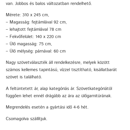
van. Jobbos és balos változatban rendelhető.
Mérete: 310 x 245 cm,
– Magasság: fejtámlával 92 cm,
– lehajtott fejtámlával 78 cm
– Fekvőfelület: 140 x 220 cm
– Ülő magasság: 75 cm,
– Ülő mélység: párnával: 60 cm
Nagy szövetválaszték áll rendelkezésre, melyek között
számos kellemes tapintású, vízzel tisztítható, kisállatbarát
szövet is található.
A feltüntetett ár, alap kategóriás ár. Szövetkategóriától
függően lehet ennél drágább az ára az ülőgarnitúrának.
Megrendelés esetén a gyártási idő 4-6 hét.
Csomagolva szállítjuk.