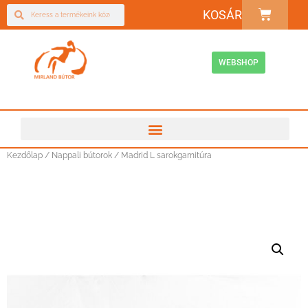
KOSÁR
WEBSHOP
Kezdőlap
/
Nappali bútorok
/ Madrid L sarokgarnitúra