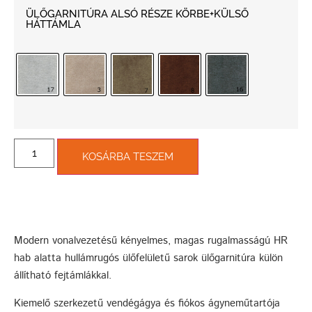
ÜLŐGARNITÚRA ALSÓ RÉSZE KÖRBE+KÜLSŐ
HÁTTÁMLA
KOSÁRBA TESZEM
Modern vonalvezetésű kényelmes, magas rugalmasságú HR
hab alatta hullámrugós ülőfelületű sarok ülőgarnitúra külön
állítható fejtámlákkal.
Kiemelő szerkezetű vendégágya és fiókos ágyneműtartója