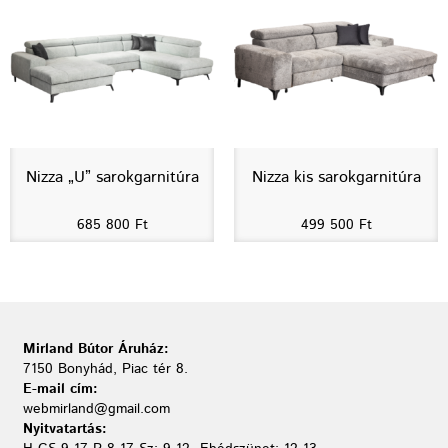
Nizza „U” sarokgarnitúra
Nizza kis sarokgarnitúra
685 800
Ft
499 500
Ft
Mirland Bútor Áruház:
7150 Bonyhád, Piac tér 8.
E-mail cím:
webmirland@gmail.com
Nyitvatartás: