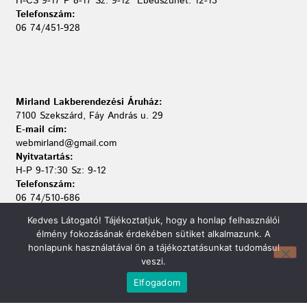
H-CS 9-17 P 8-17 Sz: 9-12 Ebédszünet: 12-13
Telefonszám:
06 74/451-928
Mirland Lakberendezési Áruház:
7100 Szekszárd, Fáy András u. 29
E-mail cím:
webmirland@gmail.com
Nyitvatartás:
H-P 9-17:30 Sz: 9-12
Telefonszám:
06 74/510-686
Kedves Látogató! Tájékoztatjuk, hogy a honlap felhasználói
élmény fokozásának érdekében sütiket alkalmazunk. A
honlapunk használatával ön a tájékoztatásunkat tudomásul
veszi.
Információ
Elfogadom
Bejelentkezés
Kapcsolat