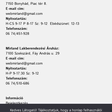
7150 Bonyhád, Piac tér 8.
E-mail cím:
webmirland@gmail.com
Nyitvatartás:
H-CS 9-17 P 8-17 Sz: 9-12 Ebédszünet: 12-13
Telefonszám:
06 74/451-928
Mirland Lakberendezési Áruház:
7100 Szekszárd, Fáy András u. 29
E-mail cím:
webmirland@gmail.com
Nyitvatartás:
H-P 9-17:30 Sz: 9-12
Telefonszám:
06 74/510-686
Információ
Bejelentkezés
Kapcsolat
Kedves Látogató! Tájékoztatjuk, hogy a honlap felhasználói