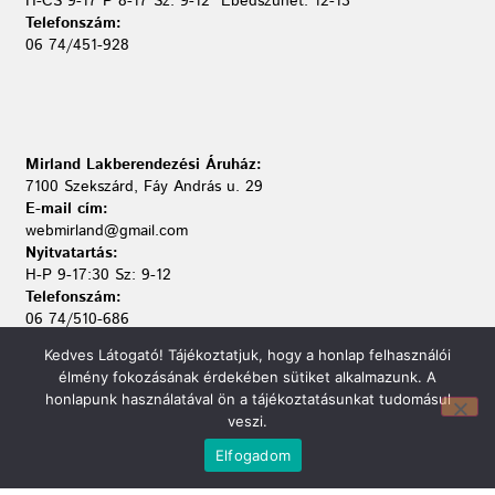
H-CS 9-17 P 8-17 Sz: 9-12 Ebédszünet: 12-13
Telefonszám:
06 74/451-928
Mirland Lakberendezési Áruház:
7100 Szekszárd, Fáy András u. 29
E-mail cím:
webmirland@gmail.com
Nyitvatartás:
H-P 9-17:30 Sz: 9-12
Telefonszám:
06 74/510-686
Kedves Látogató! Tájékoztatjuk, hogy a honlap felhasználói
élmény fokozásának érdekében sütiket alkalmazunk. A
honlapunk használatával ön a tájékoztatásunkat tudomásul
veszi.
Információ
Elfogadom
Bejelentkezés
Kapcsolat