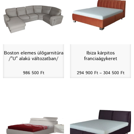
Boston elemes ülőgarnitúra
Ibiza kárpitos
/”U” alakú változatban/
franciaágykeret
986 500
Ft
294 900
Ft
–
304 500
Ft