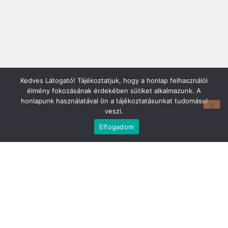
Mirland Lakberendezési Áruház:
Kedves Látogató! Tájékoztatjuk, hogy a honlap felhasználói
7100 Szekszárd, Fáy András u. 29
élmény fokozásának érdekében sütiket alkalmazunk. A
E-mail cím:
honlapunk használatával ön a tájékoztatásunkat tudomásul
webmirland@gmail.com
veszi.
Nyitvatartás:
Elfogadom
H-P 9-17:30 Sz: 9-12
Telefonszám:
06 74/510-686